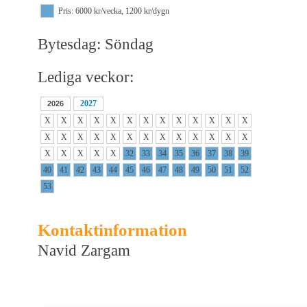
Pris: 6000 kr/vecka, 1200 kr/dygn
Bytesdag: Söndag
Lediga veckor:
2027
2026
X
X
X
X
X
X
X
X
X
X
X
X
X
X
X
X
X
X
X
X
X
X
X
X
X
X
X
X
X
X
X
32
33
34
35
36
37
38
39
40
41
42
43
44
45
46
47
48
49
50
51
52
53
Kontaktinformation
Navid Zargam