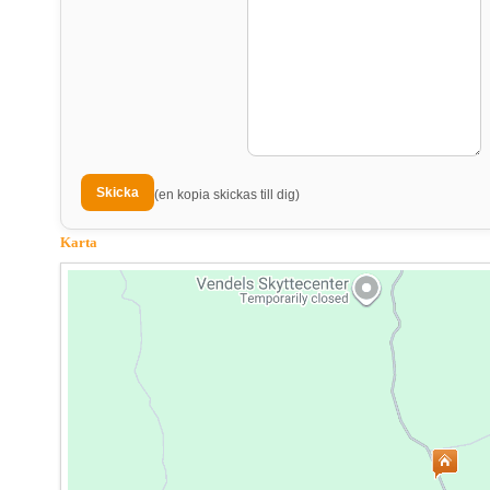
(en kopia skickas till dig)
Karta