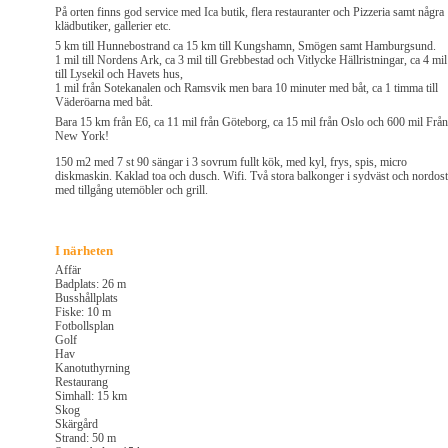
På orten finns god service med Ica butik, flera restauranter och Pizzeria samt några
klädbutiker, gallerier etc.
5 km till Hunnebostrand ca 15 km till Kungshamn, Smögen samt Hamburgsund.
1 mil till Nordens Ark, ca 3 mil till Grebbestad och Vitlycke Hällristningar, ca 4 mil
till Lysekil och Havets hus,
1 mil från Sotekanalen och Ramsvik men bara 10 minuter med båt, ca 1 timma till
Väderöarna med båt.
Bara 15 km från E6, ca 11 mil från Göteborg, ca 15 mil från Oslo och 600 mil Från
New York!
150 m2 med 7 st 90 sängar i 3 sovrum fullt kök, med kyl, frys, spis, micro
diskmaskin. Kaklad toa och dusch. Wifi. Två stora balkonger i sydväst och nordost
med tillgång utemöbler och grill.
I närheten
Affär
Badplats: 26 m
Busshållplats
Fiske: 10 m
Fotbollsplan
Golf
Hav
Kanotuthyrning
Restaurang
Simhall: 15 km
Skog
Skärgård
Strand: 50 m