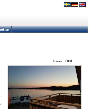
et.se
AnnonsID 21131
-
s