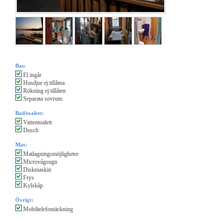
Bas:
El ingår
Husdjur ej tillåtna
Rökning ej tillåten
Separata sovrum
Bad/toalett:
Vattentoalett
Dusch
Mat:
Matlagningsmöjligheter
Microvågsugn
Diskmaskin
Frys
Kylskåp
Övrigt:
Mobiltelefontäckning