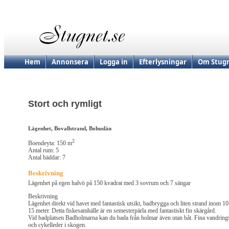
Hem
Annonsera
Logga in
Efterlysningar
Om Stugn
Stort och rymligt
Lägenhet, Bovallstrand, Bohuslän
2
Boendeyta: 150 m
Antal rum: 5
Antal bäddar: 7
Beskrivning
Lägenhet på egen halvö på 150 kvadrat med 3 sovrum och 7 sängar
Beskrivning
Lägenhet direkt vid havet med fantastisk utsikt, badbrygga och liten strand inom 10
15 meter. Detta fiskesamhälle är en semesterpärla med fantastiskt fin skärgård.
Vid badplatsen Badholmarna kan du bada från holmar även utan båt. Fina vandring
och cykelleder i skogen.