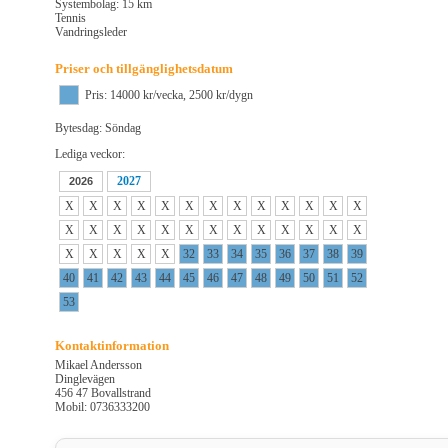
Systembolag: 15 km
Tennis
Vandringsleder
Priser och tillgänglighetsdatum
Pris: 14000 kr/vecka, 2500 kr/dygn
Bytesdag: Söndag
Lediga veckor:
2027
2026
X
X
X
X
X
X
X
X
X
X
X
X
X
X
X
X
X
X
X
X
X
X
X
X
X
X
X
X
X
X
X
32
33
34
35
36
37
38
39
40
41
42
43
44
45
46
47
48
49
50
51
52
53
Kontaktinformation
Mikael Andersson
Dinglevägen
456 47 Bovallstrand
Mobil: 0736333200