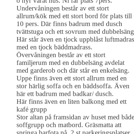
o hyr vårat hus. Ni får plats 7pers.
Undervåningen består av ett stort
allrum/kök med ett stort bord för plats till
10 pers. Där finns badrum med dusch
tvättstuga och ett sovrum med dubbelsäng
Här står även en tjock uppblåst luftmadra
med en tjock bäddmadrass.
Övervåningen består av ett stort
familjerum med en dubbelsäng avdelat
med garderob och där står en enkelsäng.
Uppe finns även ett stort allrum med en
stor härlig soffa och en bäddsoffa. Även
här ett badrum med badkar/ dusch.
Här finns även en liten balkong med ett
kafé grupp
Stor altan på framsidan av huset med båd
soffgrupp och matbord. Gräsmatta att
springa barfota på. 2 st parkeringsplatser.