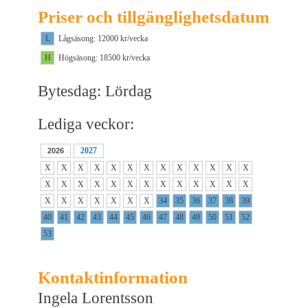
Priser och tillgänglighetsdatum
L
Lågsäsong: 12000 kr/vecka
H
Högsäsong: 18500 kr/vecka
Bytesdag: Lördag
Lediga veckor:
2027
2026
X
X
X
X
X
X
X
X
X
X
X
X
X
X
X
X
X
X
X
X
X
X
X
X
X
X
X
X
X
X
X
X
X
34
35
36
37
38
39
40
41
42
43
44
45
46
47
48
49
50
51
52
53
Kontaktinformation
Ingela Lorentsson