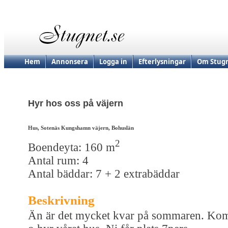
Hem
Annonsera
Logga in
Efterlysningar
Om Stugn
Hyr hos oss på väjern
Hus, Sotenäs Kungshamn väjern, Bohuslän
2
Boendeyta: 160 m
Antal rum: 4
Antal bäddar: 7 + 2 extrabäddar
Beskrivning
Än är det mycket kvar på sommaren. Ko