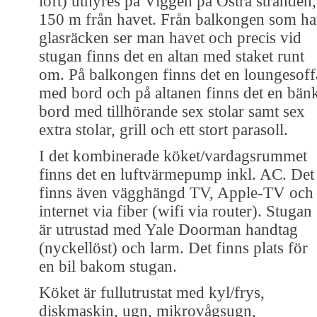
loft) uthyres på Viggen på Östra stranden,
150 m från havet. Från balkongen som ha
glasräcken ser man havet och precis vid
stugan finns det en altan med staket runt
om. På balkongen finns det en loungesoff
med bord och på altanen finns det en bän
bord med tillhörande sex stolar samt sex
extra stolar, grill och ett stort parasoll.
I det kombinerade köket/vardagsrummet
finns det en luftvärmepump inkl. AC. Det
finns även vägghängd TV, Apple-TV och
internet via fiber (wifi via router). Stugan
är utrustad med Yale Doorman handtag
(nyckellöst) och larm. Det finns plats för
en bil bakom stugan.
Köket är fullutrustat med kyl/frys,
diskmaskin, ugn, mikrovågsugn,