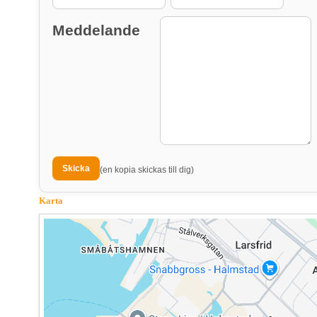
Meddelande
(en kopia skickas till dig)
Karta