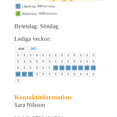
L
Lågsäsong: 9000 kr/vecka
H
Högsäsong: 10900 kr/vecka
Bytesdag: Söndag
Lediga veckor:
2027
2026
X
X
X
X
X
X
X
X
X
X
X
X
X
X
X
X
X
X
X
X
X
X
X
X
X
X
X
X
X
X
X
X
33
34
35
36
37
38
39
40
41
42
X
X
X
X
X
X
X
X
X
X
X
Kontaktinformation
Sara Nilsson