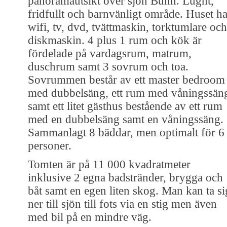
panoramautsikt över sjön Bunn. Lugnt,
fridfullt och barnvänligt område. Huset ha
wifi, tv, dvd, tvättmaskin, torktumlare och
diskmaskin. 4 plus 1 rum och kök är
fördelade på vardagsrum, matrum,
duschrum samt 3 sovrum och toa.
Sovrummen består av ett master bedroom
med dubbelsäng, ett rum med våningssän
samt ett litet gästhus bestående av ett rum
med en dubbelsäng samt en våningssäng.
Sammanlagt 8 bäddar, men optimalt för 6
personer.
Tomten är på 11 000 kvadratmeter
inklusive 2 egna badstränder, brygga och
båt samt en egen liten skog. Man kan ta si
ner till sjön till fots via en stig men även
med bil på en mindre väg.