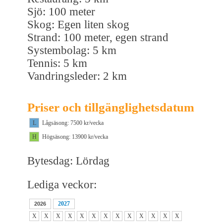
Sjö: 100 meter
Skog: Egen liten skog
Strand: 100 meter, egen strand
Systembolag: 5 km
Tennis: 5 km
Vandringsleder: 2 km
Priser och tillgänglighetsdatum
L
Lågsäsong: 7500 kr/vecka
H
Högsäsong: 13900 kr/vecka
Bytesdag: Lördag
Lediga veckor:
2027
2026
X
X
X
X
X
X
X
X
X
X
X
X
X