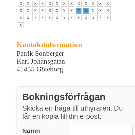
X
X
X
X
X
X
X
X
X
X
X
X
X
X
X
X
X
X
X
X
X
35
36
X
X
X
X
X
X
X
X
X
X
X
X
X
X
X
X
X
Kontaktinformation
Patrik Sonberger
Karl Johansgatan
41455 Göteborg
Bokningsförfrågan
Skicka en fråga till uthyraren. Du
får en kopia till din e-post.
Namn