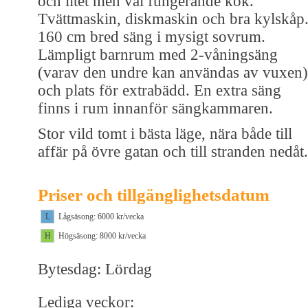
och litet men väl fungerande kök.
Tvättmaskin, diskmaskin och bra kylskåp
160 cm bred säng i mysigt sovrum.
Lämpligt barnrum med 2-våningsäng
(varav den undre kan användas av vuxen)
och plats för extrabädd. En extra säng
finns i rum innanför sängkammaren.
Stor vild tomt i bästa läge, nära både till
affär på övre gatan och till stranden nedåt.
Priser och tillgänglighetsdatum
L
Lågsäsong: 6000 kr/vecka
H
Högsäsong: 8000 kr/vecka
Bytesdag: Lördag
Lediga veckor: