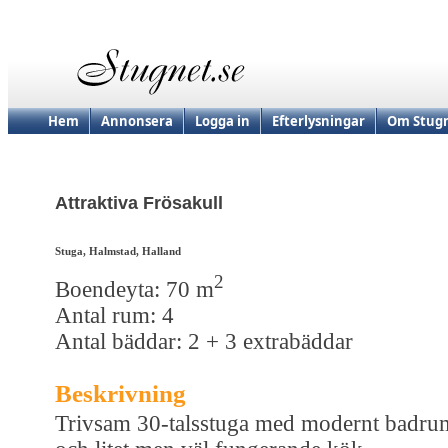
Hem
Annonsera
Logga in
Efterlysningar
Om Stugn
Attraktiva Frösakull
Stuga, Halmstad, Halland
2
Boendeyta: 70 m
Antal rum: 4
Antal bäddar: 2 + 3 extrabäddar
Beskrivning
Trivsam 30-talsstuga med modernt badru