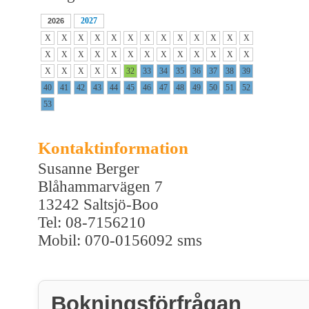
2027
2026
X
X
X
X
X
X
X
X
X
X
X
X
X
X
X
X
X
X
X
X
X
X
X
X
X
X
X
X
X
X
X
32
33
34
35
36
37
38
39
40
41
42
43
44
45
46
47
48
49
50
51
52
53
Kontaktinformation
Susanne Berger
Blåhammarvägen 7
13242 Saltsjö-Boo
Tel: 08-7156210
Mobil: 070-0156092 sms
Bokningsförfrågan