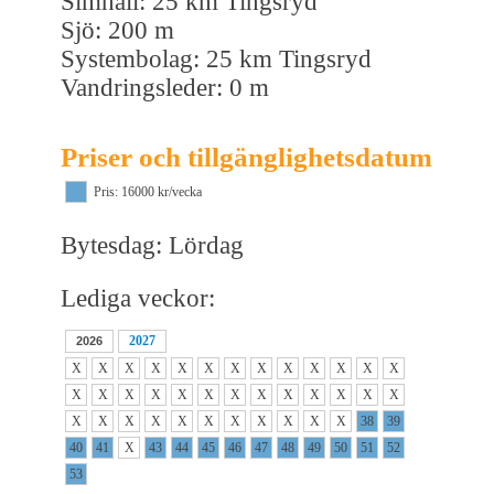
Simhall: 25 km Tingsryd
Sjö: 200 m
Systembolag: 25 km Tingsryd
Vandringsleder: 0 m
Priser och tillgänglighetsdatum
Pris: 16000 kr/vecka
Bytesdag: Lördag
Lediga veckor:
2027
2026
X
X
X
X
X
X
X
X
X
X
X
X
X
X
X
X
X
X
X
X
X
X
X
X
X
X
X
X
X
X
X
X
X
X
X
X
X
38
39
40
41
X
43
44
45
46
47
48
49
50
51
52
53