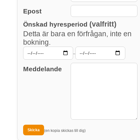
Epost
(valfritt)
Önskad hyresperiod
Detta är bara en förfrågan, inte en
bokning.
–
Meddelande
(en kopia skickas till dig)