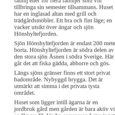
familj eller för flera familjer som vill
tillbringa sin semester tillsammans. Huset
har en inglasad altan med grill och
trädgårdsmöbler. Ett bra och fint läge; en
vacker utsikt över ängar och sjön
Hönshyltefjorden.
Sjön Hönshyltefjorden är endast 200 mete
borta. Hönshyltefjorden är södra delen av
den stora sjön Åsnen i södra Sverige. Här
går det att fiska gädda, abborre och gös.
Längs sjöns gränser finns ett stort privat
badområde. Nybyggd brygga. Det är
utmärkt att simma i det privata tysta
området.
Huset som ligger intill ägarna är en
jordbruk gård men gården är bara aktiv v