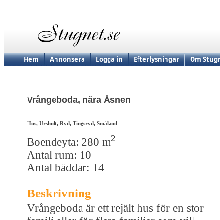
Hem
Annonsera
Logga in
Efterlysningar
Om Stugn
Vrångeboda, nära Åsnen
Hus, Urshult, Ryd, Tingsryd, Småland
2
Boendeyta: 280 m
Antal rum: 10
Antal bäddar: 14
Beskrivning
Vrångeboda är ett rejält hus för en stor