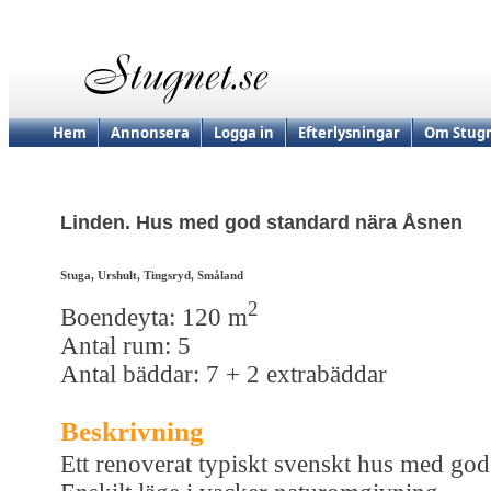
Hem
Annonsera
Logga in
Efterlysningar
Om Stugn
Linden. Hus med god standard nära Åsnen
Stuga, Urshult, Tingsryd, Småland
2
Boendeyta: 120 m
Antal rum: 5
Antal bäddar: 7 + 2 extrabäddar
Beskrivning
Ett renoverat typiskt svenskt hus med god