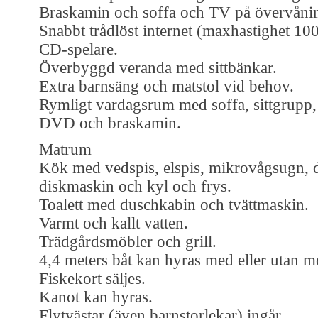
Braskamin och soffa och TV på övervåni
Snabbt trådlöst internet (maxhastighet 100
CD-spelare.
Överbyggd veranda med sittbänkar.
Extra barnsäng och matstol vid behov.
Rymligt vardagsrum med soffa, sittgrupp,
DVD och braskamin.
Matrum
Kök med vedspis, elspis, mikrovågsugn, d
diskmaskin och kyl och frys.
Toalett med duschkabin och tvättmaskin.
Varmt och kallt vatten.
Trädgårdsmöbler och grill.
4,4 meters båt kan hyras med eller utan mot
Fiskekort säljes.
Kanot kan hyras.
Flytvästar (även barnstorlekar) ingår.