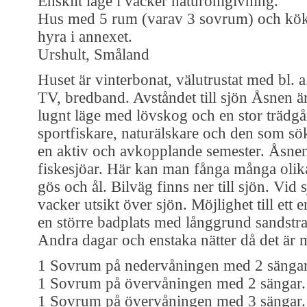
Enskilt läge i vacker naturomgivning.
Hus med 5 rum (varav 3 sovrum) och kök 
hyra i annexet.
Urshult, Småland
Huset är vinterbonat, välutrustat med bl.
TV, bredband. Avståndet till sjön Åsnen är
lugnt läge med lövskog och en stor trädgå
sportfiskare, naturälskare och den som sök
en aktiv och avkopplande semester. Åsnen
fiskesjöar. Här kan man fånga många olika 
gös och ål. Bilväg finns ner till sjön. Vid
vacker utsikt över sjön. Möjlighet till ett 
en större badplats med långgrund sandstra
Andra dagar och enstaka nätter då det är m
1 Sovrum på nedervåningen med 2 sängar
1 Sovrum på övervåningen med 2 sängar.
1 Sovrum på övervåningen med 3 sängar.