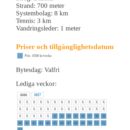
Strand: 700 meter
Systembolag: 8 km
Tennis: 3 km
Vandringsleder: 1 meter
Priser och tillgänglighetsdatum
Pris: 4500 kr/vecka
Bytesdag: Valfri
Lediga veckor:
2027
2026
X
X
X
X
X
X
X
X
X
X
X
X
X
X
X
X
X
X
X
X
X
X
X
X
X
X
X
X
X
X
X
32
33
34
35
36
37
38
39
40
41
42
43
44
45
46
47
48
49
50
51
52
53