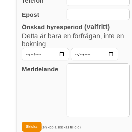
Telefon
Epost
(valfritt)
Önskad hyresperiod
Detta är bara en förfrågan, inte en
bokning.
–
Meddelande
(en kopia skickas till dig)