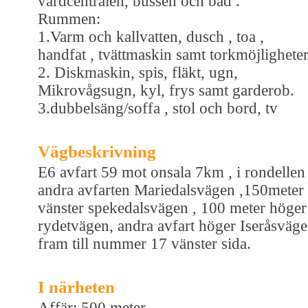
vårdcentralen, bussen och bad .
Rummen:
1.Varm och kallvatten, dusch , toa ,
handfat , tvättmaskin samt torkmöjligheter
2. Diskmaskin, spis, fläkt, ugn,
Mikrovågsugn, kyl, frys samt garderob.
3.dubbelsäng/soffa , stol och bord, tv
Vägbeskrivning
E6 avfart 59 mot onsala 7km , i rondellen
andra avfarten Mariedalsvägen ,150meter
vänster spekedalsvägen , 100 meter höger
rydetvägen, andra avfart höger Iseråsväg
fram till nummer 17 vänster sida.
I närheten
Affär: 500 meter