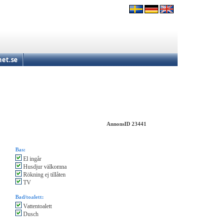
et.se
AnnonsID 23441
Bas:
El ingår
Husdjur välkomna
Rökning ej tillåten
TV
Bad/toalett:
Vattentoalett
Dusch