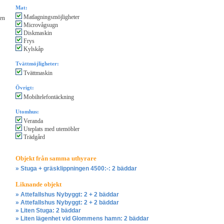
Mat:
Matlagningsmöjligheter
gen
Microvågsugn
Diskmaskin
Frys
Kylskåp
Tvättmöjligheter:
Tvättmaskin
Övrigt:
Mobiltelefontäckning
Utomhus:
Veranda
Uteplats med utemöbler
Trädgård
Objekt från samma uthyrare
» Stuga + gräsklippningen 4500:-: 2 bäddar
Liknande objekt
» Attefallshus Nybyggt: 2 + 2 bäddar
» Attefallshus Nybyggt: 2 + 2 bäddar
» Liten Stuga: 2 bäddar
» Liten lägenhet vid Glommens hamn: 2 bäddar