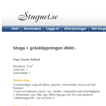
Hem
Annonsera
Logga in
Efterlysningar
Om Stugn
Stuga + gräsklippningen 4500:-
Stuga, Onsala, Halland
2
Boendeyta: 25 m
Antal rum: 1
Antal bäddar: 2
Beskrivning
Centralt belägen stuga till affären, apoteket, vårdcentralen, bussen och bad .
Rummen:
1.Varm och kallvatten, dusch , toa , handfat , tvättmaskin samt torkmöjligheter.
2. Diskmaskin, spis, fläkt, ugn, Mikrovågsugn, kyl, frys samt garderob.
3.dubbelsäng/soffa , stol och bord, tv