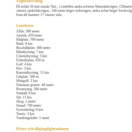
Vägbeskrivning
E6 avfart 59 mot onsala 7km , i rondellen andra avfarten Mariedalsvägen ,150meter
vänster spekedalsvägen , 100 meter höger rydetvägen, andra avfart höger Iseråsvä
fram till nummer 17 vänster sida.
I närheten
Affär: 500 meter
Apotek: 450 meter
Badplats: 700 meter
Bank: 8 km
Busshållplats: 400 meter
Båtuthyrning: 7 km
Cykeluthyrning: 5 km
Fotbollsplan: 450 m
Golf: 4 km
Hav: 3 km
Kanotuthyrning: 11 km
Lekplats: 500 m
Minigolf: 2 km
Närmaste granne: 40 meter
Restaurang: 200 meter
Simhall: 8 km
Sjö: 11 km
Skog: 1 meter
Strand: 700 meter
Systembolag: 8 km
Tennis: 3 km
Vandringsleder: 1 meter
Priser och tillgänglighetsdatum