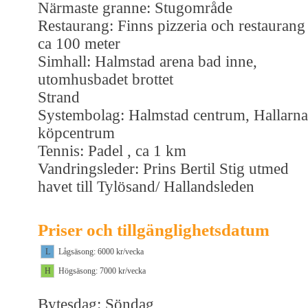
Närmaste granne: Stugområde
Restaurang: Finns pizzeria och restaurang
ca 100 meter
Simhall: Halmstad arena bad inne,
utomhusbadet brottet
Strand
Systembolag: Halmstad centrum, Hallarna
köpcentrum
Tennis: Padel , ca 1 km
Vandringsleder: Prins Bertil Stig utmed
havet till Tylösand/ Hallandsleden
Priser och tillgänglighetsdatum
L
Lågsäsong: 6000 kr/vecka
H
Högsäsong: 7000 kr/vecka
Bytesdag: Söndag