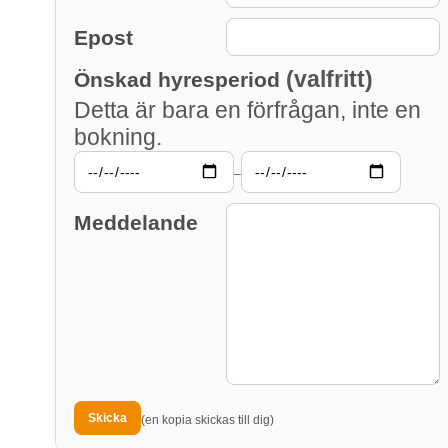
Epost
(valfritt)
Önskad hyresperiod
Detta är bara en förfrågan, inte en
bokning.
–
Meddelande
(en kopia skickas till dig)