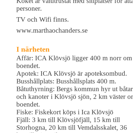
Köket är välutrustat med sittplatser för ått
personer.
TV och Wifi finns.
www.marthaochanders.se
I närheten
Affär: ICA Klövsjö ligger 400 m norr om
boendet.
Apotek: ICA Klövsjö är apoteksombud.
Busshållplats: Busshållsplats 400 m.
Båtuthyrning: Bergs kommun hyr ut båtar
och kanoter i Klövsjö sjön, 2 km väster 
boendet.
Fiske: Fiskekort köps i Ica Klövsjö
Fjäll: 3 km till Klövsjöfjäll, 15 km till
Storhogna, 20 km till Vemdalsskalet, 36