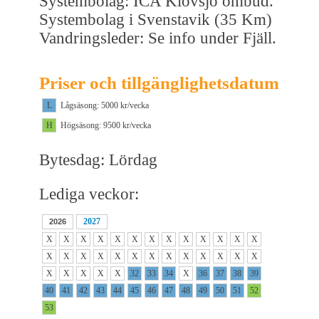
Systembolag: ICA Klövsjö ombud.
Systembolag i Svenstavik (35 Km)
Vandringsleder: Se info under Fjäll.
Priser och tillgänglighetsdatum
L
Lågsäsong: 5000 kr/vecka
H
Högsäsong: 9500 kr/vecka
Bytesdag: Lördag
Lediga veckor:
2027
2026
X
X
X
X
X
X
X
X
X
X
X
X
X
X
X
X
X
X
X
X
X
X
X
X
X
X
X
X
X
X
X
32
33
34
X
36
37
38
39
40
41
42
43
44
45
46
47
48
49
50
51
52
53