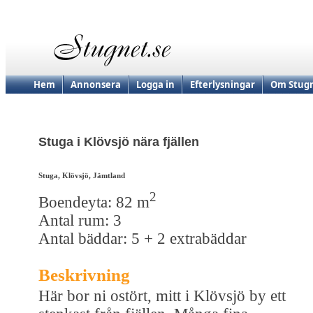
Hem
Annonsera
Logga in
Efterlysningar
Om Stugn
Stuga i Klövsjö nära fjällen
Stuga, Klövsjö, Jämtland
2
Boendeyta: 82 m
Antal rum: 3
Antal bäddar: 5 + 2 extrabäddar
Beskrivning
Här bor ni ostört, mitt i Klövsjö by ett