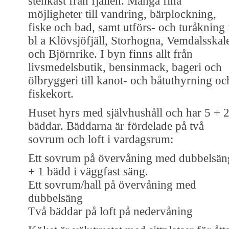
stenkast från fjällen. Många fina
möjligheter till vandring, bärplockning,
fiske och bad, samt utförs- och turåkning 
bl a Klövsjöfjäll, Storhogna, Vemdalsskal
och Björnrike. I byn finns allt från
livsmedelsbutik, bensinmack, bageri och
ölbryggeri till kanot- och båtuthyrning oc
fiskekort.
Huset hyrs med självhushåll och har 5 + 
bäddar. Bäddarna är fördelade på två
sovrum och loft i vardagsrum:
Ett sovrum på övervåning med dubbelsän
+ 1 bädd i väggfast säng.
Ett sovrum/hall på övervåning med
dubbelsäng
Två bäddar på loft på nedervåning