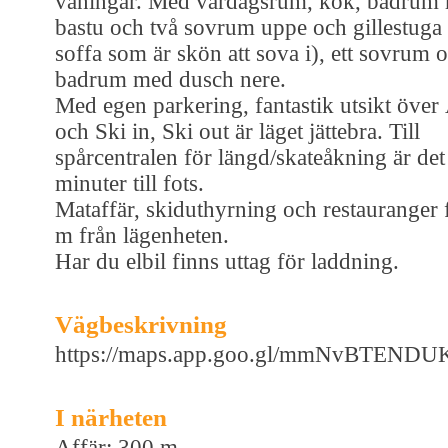
våningar. Med vardagsrum, kök, badrum
bastu och två sovrum uppe och gillestuga
soffa som är skön att sova i), ett sovrum 
badrum med dusch nere.
Med egen parkering, fantastik utsikt över
och Ski in, Ski out är läget jättebra. Till
spårcentralen för längd/skateåkning är det
minuter till fots.
Mataffär, skiduthyrning och restauranger 
m från lägenheten.
Har du elbil finns uttag för laddning.
Vägbeskrivning
https://maps.app.goo.gl/mmNvBTEND
I närheten
Affär: 300 m