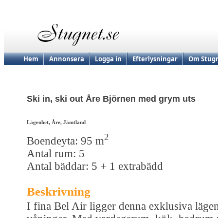
Hem
Annonsera
Logga in
Efterlysningar
Om Stugn
Ski in, ski out Åre Björnen med grym uts
Lägenhet, Åre, Jämtland
2
Boendeyta: 95 m
Antal rum: 5
Antal bäddar: 5 + 1 extrabädd
Beskrivning
I fina Bel Air ligger denna exklusiva lägen