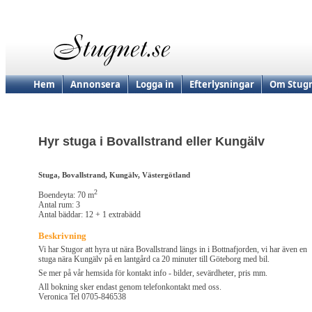
Hem
Annonsera
Logga in
Efterlysningar
Om Stugn
Hyr stuga i Bovallstrand eller Kungälv
Stuga, Bovallstrand, Kungälv, Västergötland
2
Boendeyta: 70 m
Antal rum: 3
Antal bäddar: 12 + 1 extrabädd
Beskrivning
Vi har Stugor att hyra ut nära Bovallstrand längs in i Bottnafjorden, vi har även en
stuga nära Kungälv på en lantgård ca 20 minuter till Göteborg med bil.
Se mer på vår hemsida för kontakt info - bilder, sevärdheter, pris mm.
All bokning sker endast genom telefonkontakt med oss.
Veronica Tel 0705-846538