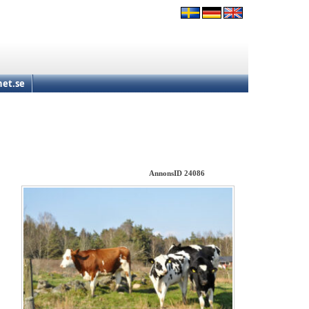
et.se
AnnonsID 24086