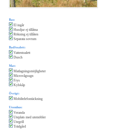
Bas:
El ingår
Husdjur ej tillåtna
Rökning ej tillåten
Separata sovrum
Bad/toalett:
Vattentoalett
Dusch
Mat:
Matlagningsmöjligheter
Microvågsugn
Frys
Kylskåp
Övrigt:
Mobiltelefontäckning
Utomhus:
Veranda
Uteplats med utemöbler
Utegrill
Trädgård