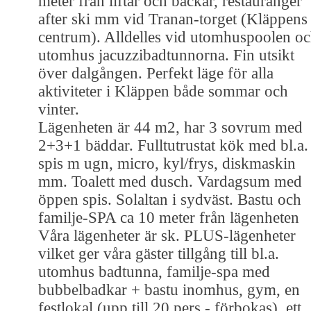
meter från liftar och backar, restauranger
after ski mm vid Tranan-torget (Kläppens
centrum). Alldelles vid utomhuspoolen o
utomhus jacuzzibadtunnorna. Fin utsikt
över dalgången. Perfekt läge för alla
aktiviteter i Kläppen både sommar och
vinter.
Lägenheten är 44 m2, har 3 sovrum med
2+3+1 bäddar. Fulltutrustat kök med bl.a.
spis m ugn, micro, kyl/frys, diskmaskin
mm. Toalett med dusch. Vardagsum med
öppen spis. Solaltan i sydväst. Bastu och
familje-SPA ca 10 meter från lägenheten
Våra lägenheter är sk. PLUS-lägenheter
vilket ger våra gäster tillgång till bl.a.
utomhus badtunna, familje-spa med
bubbelbadkar + bastu inomhus, gym, en
festlokal (upp till 20 pers - förbokas), ett