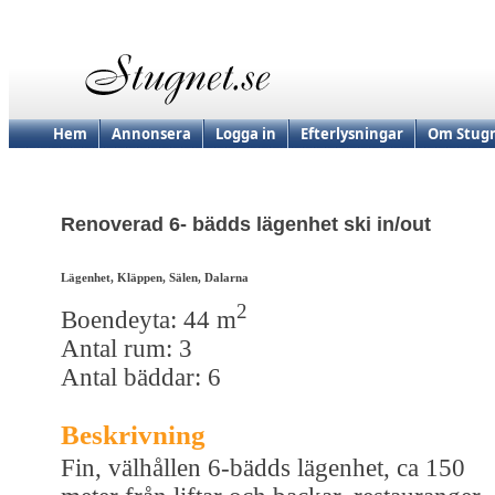
Hem
Annonsera
Logga in
Efterlysningar
Om Stugn
Renoverad 6- bädds lägenhet ski in/out
Lägenhet, Kläppen, Sälen, Dalarna
2
Boendeyta: 44 m
Antal rum: 3
Antal bäddar: 6
Beskrivning
Fin, välhållen 6-bädds lägenhet, ca 150