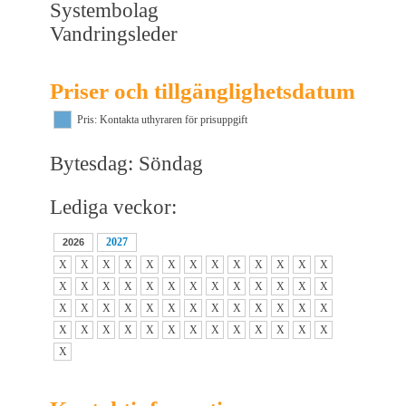
Systembolag
Vandringsleder
Priser och tillgänglighetsdatum
Pris: Kontakta uthyraren för prisuppgift
Bytesdag: Söndag
Lediga veckor:
2027
2026
X
X
X
X
X
X
X
X
X
X
X
X
X
X
X
X
X
X
X
X
X
X
X
X
X
X
X
X
X
X
X
X
X
X
X
X
X
X
X
X
X
X
X
X
X
X
X
X
X
X
X
X
X