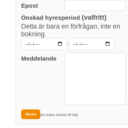
Epost
(valfritt)
Önskad hyresperiod
Detta är bara en förfrågan, inte en
bokning.
–
Meddelande
(en kopia skickas till dig)