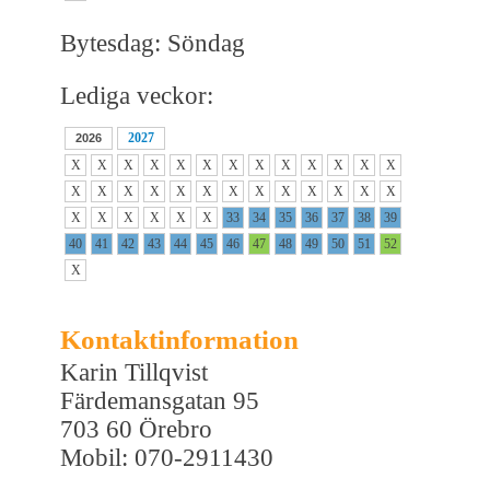
Bytesdag: Söndag
Lediga veckor:
2027
2026
X
X
X
X
X
X
X
X
X
X
X
X
X
X
X
X
X
X
X
X
X
X
X
X
X
X
X
X
X
X
X
X
33
34
35
36
37
38
39
40
41
42
43
44
45
46
47
48
49
50
51
52
X
Kontaktinformation
Karin Tillqvist
Färdemansgatan 95
703 60 Örebro
Mobil: 070-2911430