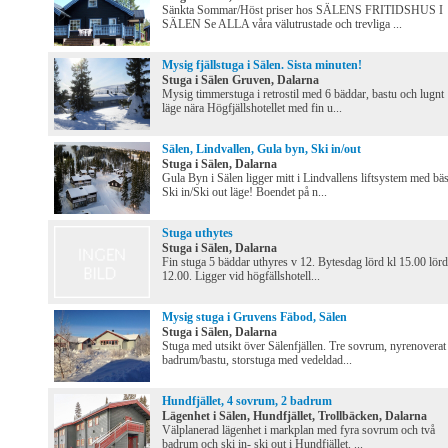
Sänkta Sommar/Höst priser hos SÄLENS FRITIDSHUS I
SÄLEN Se ALLA våra välutrustade och trevliga ...
Mysig fjällstuga i Sälen. Sista minuten!
Stuga i Sälen Gruven, Dalarna
Mysig timmerstuga i retrostil med 6 bäddar, bastu och lugnt
läge nära Högfjällshotellet med fin u...
Sälen, Lindvallen, Gula byn, Ski in/out
Stuga i Sälen, Dalarna
Gula Byn i Sälen ligger mitt i Lindvallens liftsystem med bäs
Ski in/Ski out läge! Boendet på n...
Stuga uthytes
Stuga i Sälen, Dalarna
Fin stuga 5 bäddar uthyres v 12. Bytesdag lörd kl 15.00 lörd
12.00. Ligger vid högfällshotell...
Mysig stuga i Gruvens Fäbod, Sälen
Stuga i Sälen, Dalarna
Stuga med utsikt över Sälenfjällen. Tre sovrum, nyrenoverat
badrum/bastu, storstuga med vedeldad...
Hundfjället, 4 sovrum, 2 badrum
Lägenhet i Sälen, Hundfjället, Trollbäcken, Dalarna
Välplanerad lägenhet i markplan med fyra sovrum och två
badrum och ski in- ski out i Hundfjället. ...