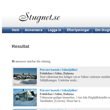
Hem
Annonsera
Logga in
Efterlysningar
Om Stugn
Resultat
86
annonser matchar din sökning.
Prisvärt boende i Sälenfjällen!
Fritidshus i Sälen, Dalarna
Stort välutrustat hus beläget i ett av Sälens vackraste område
Sälfjällstangen. Underbar utsikt...
Prisvärt boende i Sälenfjällen!
Fritidshus i Sälen, Dalarna
Välutrustat gediget timmerhus. 1 km från Högfjällshotellet 
Tandådalen, (Gruven). Huset har tr...