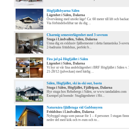
Högfjällsbyarna Sälen
Lägenhet i Sälen, Dalarna
Övervåning med utsökt läge! Ca: 60 meter till lift och backar
Via förbindelseliftar tar du dig ...
Charmig semesterlägenhet med 3 sovrum
Stuga i Lindvallen, Sälen, Dalarna
Unna dig en exklusiv fjällsemester i detta fantastiska 3-sovr
2-badrums fritidshus, perfekt b...
Fira jul på Högfjället i Sälen
Lägenhet i Sälen, Dalarna
Vi hyr ut vår fina andelslägenhet i BRF Högfjället i Sälen v. 
21-28/12 (julveckan) med härlig ...
Sälen, Högfjället, ski in-ski out, bastu
Stuga i Sälen, Högfjället, Fjällripan, Dalarna
Hyr stuga hos Rehnbergs i Sälen, se www.tandadalen.com
Exempel på boende: Stuglägenheter i Hö...
Naturnära fjlällstuga vid Gubbmyren
Fritidshus i Lindvallen, Dalarna
Nybyggd stuga som passar för 1 – 4 personer. I stugan finn
nedre del med kök och tv-rum och to...