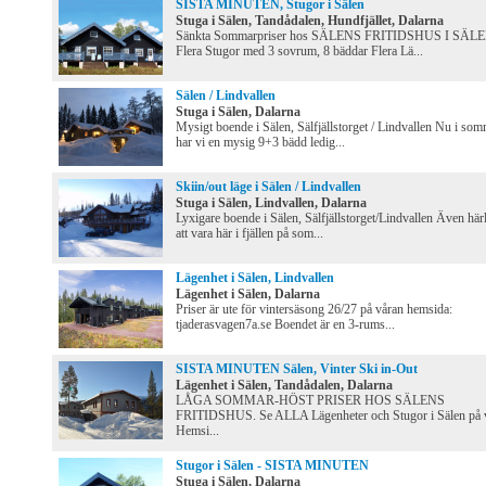
SISTA MINUTEN, Stugor i Sälen
Stuga i Sälen, Tandådalen, Hundfjället, Dalarna
Sänkta Sommarpriser hos SÄLENS FRITIDSHUS I SÄL
Flera Stugor med 3 sovrum, 8 bäddar Flera Lä...
Sälen / Lindvallen
Stuga i Sälen, Dalarna
Mysigt boende i Sälen, Sälfjällstorget / Lindvallen Nu i so
har vi en mysig 9+3 bädd ledig...
Skiin/out läge i Sälen / Lindvallen
Stuga i Sälen, Lindvallen, Dalarna
Lyxigare boende i Sälen, Sälfjällstorget/Lindvallen Även härl
att vara här i fjällen på som...
Lägenhet i Sälen, Lindvallen
Lägenhet i Sälen, Dalarna
Priser är ute för vintersäsong 26/27 på våran hemsida:
tjaderasvagen7a.se Boendet är en 3-rums...
SISTA MINUTEN Sälen, Vinter Ski in-Out
Lägenhet i Sälen, Tandådalen, Dalarna
LÅGA SOMMAR-HÖST PRISER HOS SÄLENS
FRITIDSHUS. Se ALLA Lägenheter och Stugor i Sälen på 
Hemsi...
Stugor i Sälen - SISTA MINUTEN
Stuga i Sälen, Dalarna