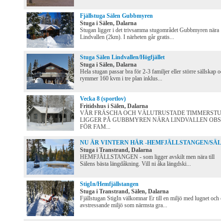
Fjällstuga Sälen Gubbmyren
Stuga i Sälen, Dalarna
Stugan ligger i det trivsamma stugområdet Gubbmyren nära
Lindvallen (2km). I närheten går gratis...
Stuga Sälen Lindvallen/Högfjället
Stuga i Sälen, Dalarna
Hela stugan passar bra för 2-3 familjer eller större sällskap 
rymmer 160 kvm i tre plan inklus...
Vecka 8 (sportlov)
Fritidshus i Sälen, Dalarna
VÅR FRÄSCHA OCH VÄLUTRUSTADE TIMMERST
LIGGER PÅ GUBBMYREN NÄRA LINDVALLEN OBS 
FÖR FAM...
NU ÄR VINTERN HÄR -HEMFJÄLLSTANGEN/SÄ
Stuga i Transtrand, Dalarna
HEMFJÄLLSTANGEN - som ligger avskilt men nära till
Sälens bästa längdåkning. Vill ni åka längdski...
StigIn/Hemfjällstangen
Stuga i Transtrand, Sälen, Dalarna
Fjällstugan StigIn välkomnar Er till en miljö med lugnet och
avstressande miljö som närmsta gra...