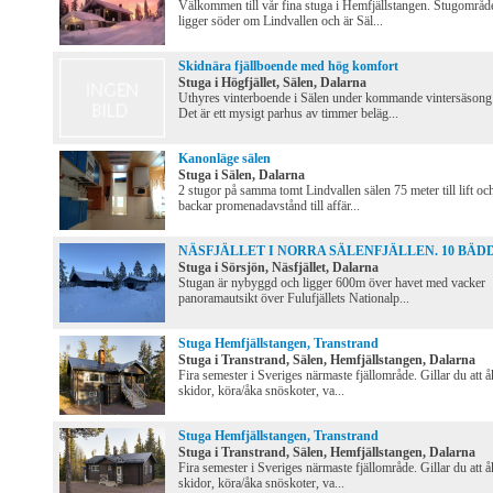
Välkommen till vår fina stuga i Hemfjällstangen. Stugområd
ligger söder om Lindvallen och är Säl...
Skidnära fjällboende med hög komfort
Stuga i Högfjället, Sälen, Dalarna
Uthyres vinterboende i Sälen under kommande vintersäsong
Det är ett mysigt parhus av timmer beläg...
Kanonläge sälen
Stuga i Sälen, Dalarna
2 stugor på samma tomt Lindvallen sälen 75 meter till lift oc
backar promenadavstånd till affär...
NÄSFJÄLLET I NORRA SÄLENFJÄLLEN. 10 BÄD
Stuga i Sörsjön, Näsfjället, Dalarna
Stugan är nybyggd och ligger 600m över havet med vacker
panoramautsikt över Fulufjällets Nationalp...
Stuga Hemfjällstangen, Transtrand
Stuga i Transtrand, Sälen, Hemfjällstangen, Dalarna
Fira semester i Sveriges närmaste fjällområde. Gillar du att å
skidor, köra/åka snöskoter, va...
Stuga Hemfjällstangen, Transtrand
Stuga i Transtrand, Sälen, Hemfjällstangen, Dalarna
Fira semester i Sveriges närmaste fjällområde. Gillar du att å
skidor, köra/åka snöskoter, va...