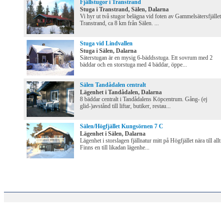
Fjällstugor i Transtrand
Stuga i Transtrand, Sälen, Dalarna
Vi hyr ut två stugor belägna vid foten av Gammelsätersfjället
Transtrand, ca 8 km från Sälen. ...
Stuga vid Lindvallen
Stuga i Sälen, Dalarna
Säterstugan är en mysig 6-bäddsstuga. Ett sovrum med 2
bäddar och en storstuga med 4 bäddar, öppe...
Sälen Tandådalen centralt
Lägenhet i Tandådalen, Dalarna
8 bäddar centralt i Tandådalens Köpcentrum. Gång- (ej
glid-)avstånd till liftar, butiker, restau...
Sälen/Högfjället Kungsörnen 7 C
Lägenhet i Sälen, Dalarna
Lägenhet i storslagen fjällnatur mitt på Högfjället nära till allt
Finns en till likadan lägenhe...