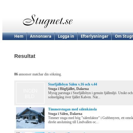
Hem
Annonsera
Logga in
Efterlysningar
Om Stugn
Resultat
86
annonser matchar din sökning.
Storfjällsbyn Sälen v.16 och v.44
Stuga i Högfjället, Dalarna
Mysig parstuga i Storfjällsbyn i genuin fjällmiljö. Utsikt och
solnedgång över fjället Kalven. När...
Timmerstugan med sälenkänsla
Stuga i Sälen, Dalarna
Timmer stuga med hög ”sälenfaktor” i Gubbmyren, ett områd
direkt anslutning till Lindvallen oc...