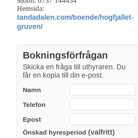
Mobil: 0737 144454
Hemsida:
tandadalen.com/boende/hogfjallet-
gruven/
Bokningsförfrågan
Skicka en fråga till uthyraren. Du
får en kopia till din e-post.
Namn
Telefon
Epost
(valfritt)
Önskad hyresperiod