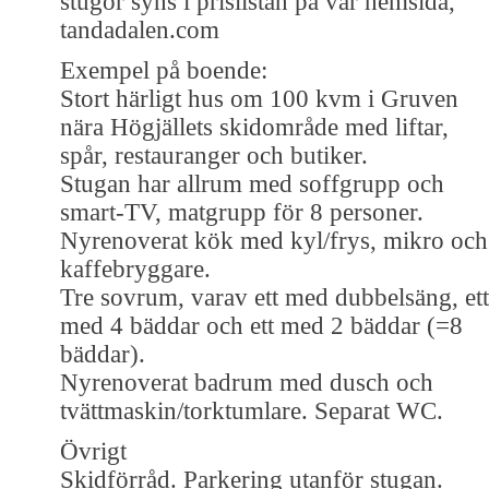
stugor syns i prislistan på vår hemsida,
tandadalen.com
Exempel på boende:
Stort härligt hus om 100 kvm i Gruven
nära Högjällets skidområde med liftar,
spår, restauranger och butiker.
Stugan har allrum med soffgrupp och
smart-TV, matgrupp för 8 personer.
Nyrenoverat kök med kyl/frys, mikro och
kaffebryggare.
Tre sovrum, varav ett med dubbelsäng, ett
med 4 bäddar och ett med 2 bäddar (=8
bäddar).
Nyrenoverat badrum med dusch och
tvättmaskin/torktumlare. Separat WC.
Övrigt
Skidförråd. Parkering utanför stugan.