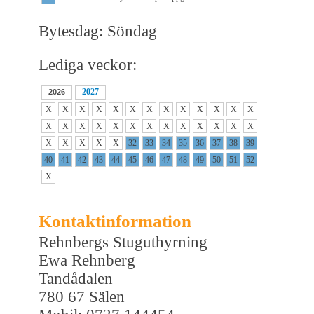
Bytesdag: Söndag
Lediga veckor:
2027
2026
X
X
X
X
X
X
X
X
X
X
X
X
X
X
X
X
X
X
X
X
X
X
X
X
X
X
X
X
X
X
X
32
33
34
35
36
37
38
39
40
41
42
43
44
45
46
47
48
49
50
51
52
X
Kontaktinformation
Rehnbergs Stuguthyrning
Ewa Rehnberg
Tandådalen
780 67 Sälen