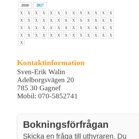
2027
2026
X
X
X
X
X
X
X
X
X
X
X
X
X
X
X
X
X
X
X
X
X
X
X
X
X
X
X
X
X
X
X
X
X
X
X
X
X
X
X
X
X
X
X
X
X
X
X
X
X
X
X
X
X
Kontaktinformation
Sven-Erik Walin
Adelborgsvägen 20
785 30 Gagnef
Mobil: 070-5852741
Bokningsförfrågan
Skicka en fråga till uthyraren. Du