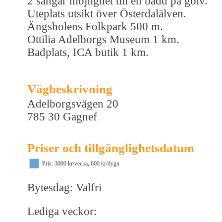
2 sängar möjlighet till en bädd på golv.
Uteplats utsikt över Österdalälven.
Ängsholens Folkpark 500 m.
Ottilia Adelborgs Museum 1 km.
Badplats, ICA butik 1 km.
Vägbeskrivning
Adelborgsvägen 20
785 30 Gagnef
Priser och tillgänglighetsdatum
Pris: 3000 kr/vecka, 600 kr/dygn
Bytesdag: Valfri
Lediga veckor: