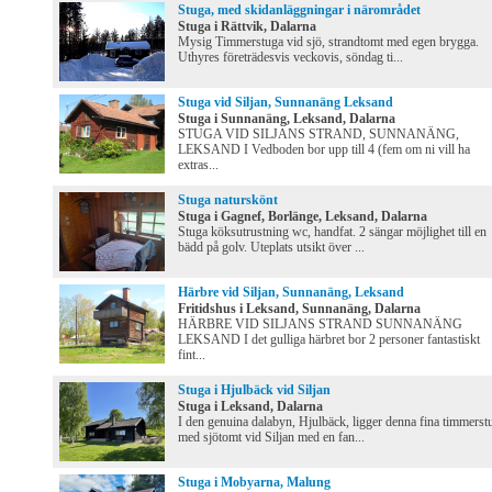
Stuga, med skidanläggningar i närområdet
Stuga i Rättvik, Dalarna
Mysig Timmerstuga vid sjö, strandtomt med egen brygga.
Uthyres företrädesvis veckovis, söndag ti...
Stuga vid Siljan, Sunnanäng Leksand
Stuga i Sunnanäng, Leksand, Dalarna
STUGA VID SILJANS STRAND, SUNNANÄNG,
LEKSAND I Vedboden bor upp till 4 (fem om ni vill ha
extras...
Stuga naturskönt
Stuga i Gagnef, Borlänge, Leksand, Dalarna
Stuga köksutrustning wc, handfat. 2 sängar möjlighet till en
bädd på golv. Uteplats utsikt över ...
Härbre vid Siljan, Sunnanäng, Leksand
Fritidshus i Leksand, Sunnanäng, Dalarna
HÄRBRE VID SILJANS STRAND SUNNANÄNG
LEKSAND I det gulliga härbret bor 2 personer fantastiskt
fint...
Stuga i Hjulbäck vid Siljan
Stuga i Leksand, Dalarna
I den genuina dalabyn, Hjulbäck, ligger denna fina timmerst
med sjötomt vid Siljan med en fan...
Stuga i Mobyarna, Malung