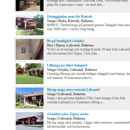
Rymligt hus i Stackmora 3 km från Orsa. Två sovrum med
plats för 4 personer i varje - ett med dub...
Dränggården utan för Rättvik
Stuga i Boda, Rättvik, Dalarna
&#9632; Timmerstuga på gammal genuin Dalagård med ano
från 1600 talet, i vackra högt beläg...
Bo på bondgård i dalaby
Hus i Djura, Leksand, Dalarna
Vi hyr ut ett mysigt och rymligt boende 20 min från Leksand
den trivsamma byn Djura, 3 km från...
Lillstuga på äldre dalagård
Stuga i Insjön, Leksand, Dalarna
Charmig lillstuga på centralt belägen dalagård med hästar, ka
och kaniner. Promenadavstånd ti...
Mysig stuga nära centrala Leksand
Stuga i Leksand, Dalarna
Stuga i den genuina dalabyn Ullvi, bara knappt 4 km från
centrala Leksand (ca 5 minuters bilväg o...
4 bäddar nära Tegera arena
Stuga i Leksand, Dalarna
Mysig stuga med uteplats. Ligger nära centrum, sommarland
idrottsområde och hockeyarena.