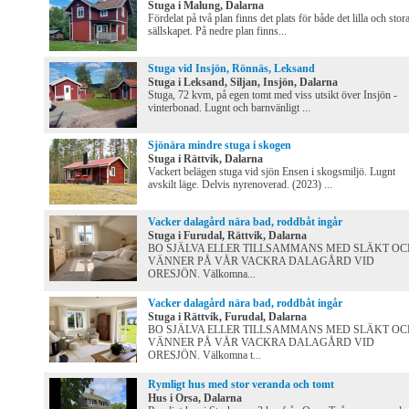
Stuga i Malung, Dalarna
Fördelat på två plan finns det plats för både det lilla och stor
sällskapet. På nedre plan finns...
Stuga vid Insjön, Rönnäs, Leksand
Stuga i Leksand, Siljan, Insjön, Dalarna
Stuga, 72 kvm, på egen tomt med viss utsikt över Insjön -
vinterbonad. Lugnt och barnvänligt ...
Sjönära mindre stuga i skogen
Stuga i Rättvik, Dalarna
Vackert belägen stuga vid sjön Ensen i skogsmiljö. Lugnt
avskilt läge. Delvis nyrenoverad. (2023) ...
Vacker dalagård nära bad, roddbåt ingår
Stuga i Furudal, Rättvik, Dalarna
BO SJÄLVA ELLER TILLSAMMANS MED SLÄKT OC
VÄNNER PÅ VÅR VACKRA DALAGÅRD VID
ORESJÖN. Välkomna...
Vacker dalagård nära bad, roddbåt ingår
Stuga i Rättvik, Furudal, Dalarna
BO SJÄLVA ELLER TILLSAMMANS MED SLÄKT OC
VÄNNER PÅ VÅR VACKRA DALAGÅRD VID
ORESJÖN. Välkomna t...
Rymligt hus med stor veranda och tomt
Hus i Orsa, Dalarna