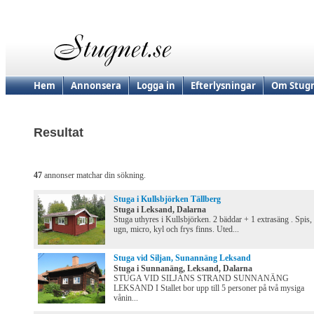
Hem
Annonsera
Logga in
Efterlysningar
Om Stugn
Resultat
47
annonser matchar din sökning.
Stuga i Kullsbjörken Tällberg
Stuga i Leksand, Dalarna
Stuga uthyres i Kullsbjörken. 2 bäddar + 1 extrasäng . Spis,
ugn, micro, kyl och frys finns. Uted...
Stuga vid Siljan, Sunannäng Leksand
Stuga i Sunnanäng, Leksand, Dalarna
STUGA VID SILJANS STRAND SUNNANÄNG
LEKSAND I Stallet bor upp till 5 personer på två mysiga
vånin...