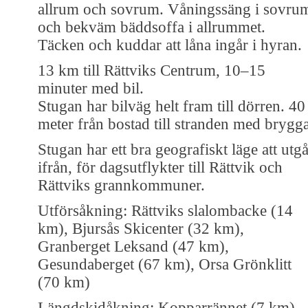
allrum och sovrum. Våningssäng i sovru
och bekväm bäddsoffa i allrummet.
Täcken och kuddar att låna ingår i hyran.
13 km till Rättviks Centrum, 10–15
minuter med bil.
Stugan har bilväg helt fram till dörren. 40
meter från bostad till stranden med brygga
Stugan har ett bra geografiskt läge att utg
ifrån, för dagsutflykter till Rättvik och
Rättviks grannkommuner.
Utförsåkning: Rättviks slalombacke (14
km), Bjursås Skicenter (32 km),
Granberget Leksand (47 km),
Gesundaberget (67 km), Orsa Grönklitt
(70 km)
Längdskidåkning: Kopparrännet (7 km),