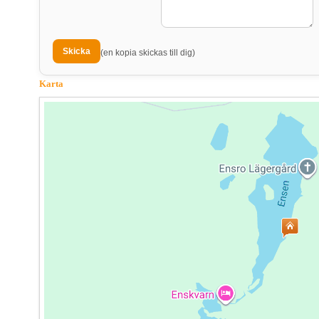
(en kopia skickas till dig)
Karta