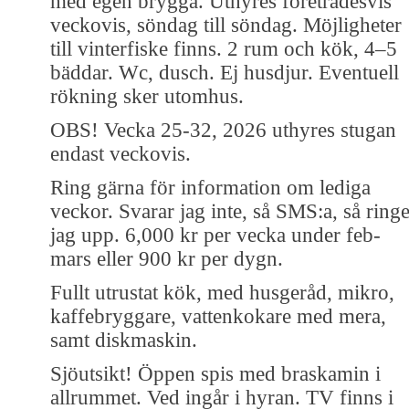
med egen brygga. Uthyres företrädesvis
veckovis, söndag till söndag. Möjligheter
till vinterfiske finns. 2 rum och kök, 4–5
bäddar. Wc, dusch. Ej husdjur. Eventuell
rökning sker utomhus.
OBS! Vecka 25-32, 2026 uthyres stugan
endast veckovis.
Ring gärna för information om lediga
veckor. Svarar jag inte, så SMS:a, så ringe
jag upp. 6,000 kr per vecka under feb-
mars eller 900 kr per dygn.
Fullt utrustat kök, med husgeråd, mikro,
kaffebryggare, vattenkokare med mera,
samt diskmaskin.
Sjöutsikt! Öppen spis med braskamin i
allrummet. Ved ingår i hyran. TV finns i