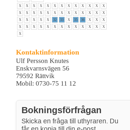
X
X
X
X
X
X
X
X
X
X
X
X
X
X
X
X
X
X
X
X
X
X
X
X
X
X
X
X
X
X
X
32
33
X
35
36
X
X
X
X
X
X
X
X
X
X
X
X
X
X
X
X
X
Kontaktinformation
Ulf Persson Knutes
Enskvarnsvägen 56
79592 Rättvik
Mobil: 0730-75 11 12
Bokningsförfrågan
Skicka en fråga till uthyraren. Du
får en kopia till din e-post.