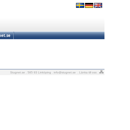
et.se
Stugnet.se . 585 93 Linköping .
info@stugnet.se
.
Länka till oss
.