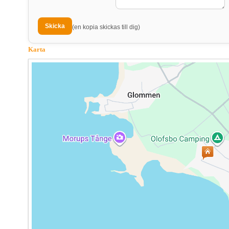
(en kopia skickas till dig)
Karta