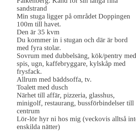
Falkenberg. Känd för sin långa fina
sandstrand
Min stuga ligger på området Doppingen
100m till havet.
Den är 35 kvm
Du kommer in i stugan och där är bord
med fyra stolar.
Sovrum med dubbelsäng, kök/pentry me
spis, ugn, kaffebryggare, kylskåp med
frysfack.
Allrum med bäddsoffa, tv.
Toalett med dusch
Närhet till affär, pizzeria, glasshus,
minigolf, restaurang, bussförbindelser till
centrum
Lör-lör hyr ni hos mig (veckovis alltså int
enskilda nätter)