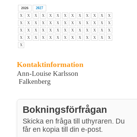
2027
2026
X
X
X
X
X
X
X
X
X
X
X
X
X
X
X
X
X
X
X
X
X
X
X
X
X
X
X
X
X
X
X
X
X
X
X
X
X
X
X
X
X
X
X
X
X
X
X
X
X
X
X
X
X
Kontaktinformation
Ann-Louise Karlsson
Falkenberg
Bokningsförfrågan
Skicka en fråga till uthyraren. Du
får en kopia till din e-post.