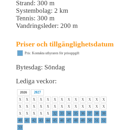
Strand: 300 m
Systembolag: 2 km
Tennis: 300 m
Vandringsleder: 200 m
Priser och tillgänglighetsdatum
Pris: Kontakta uthyraren för prisuppgift
Bytesdag: Söndag
Lediga veckor:
2027
2026
X
X
X
X
X
X
X
X
X
X
X
X
X
X
X
X
X
X
X
X
X
X
X
X
X
X
X
X
X
X
X
32
33
34
35
36
37
38
39
40
41
42
43
44
45
46
47
48
49
50
51
52
53