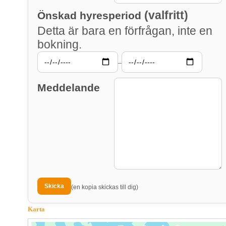
(valfritt)
Önskad hyresperiod
Detta är bara en förfrågan, inte en
bokning.
–
Meddelande
(en kopia skickas till dig)
Karta