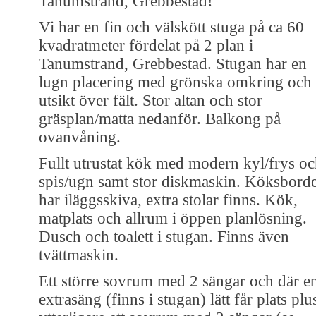
Tanumstrand, Grebbestad!
Vi har en fin och välskött stuga på ca 60
kvadratmeter fördelat på 2 plan i
Tanumstrand, Grebbestad. Stugan har en
lugn placering med grönska omkring och
utsikt över fält. Stor altan och stor
gräsplan/matta nedanför. Balkong på
ovanvåning.
Fullt utrustat kök med modern kyl/frys o
spis/ugn samt stor diskmaskin. Köksborde
har iläggsskiva, extra stolar finns. Kök,
matplats och allrum i öppen planlösning.
Dusch och toalett i stugan. Finns även
tvättmaskin.
Ett större sovrum med 2 sängar och där e
extrasäng (finns i stugan) lätt får plats plu