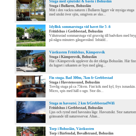
Stuga med sjöutsikt & bastu i Bohuslän
Stuga i Bullaren, Bohuslän
Mitt i den vackra naturen i Bullaren ligger vår mysiga stuga
med utsikt över sjön, omgiven av sko...
Idyllisk sommarstuga vid havet för 5 -6
Fritidshus i Grebbestad, Bohuslän
Välutrustad sommarstuga vid grusväg till badviken med bry
på några minuters gångavstånd. Inbädd...
Västkusten Fritidshus, Kämpersvik
Stuga i Kämpersvik, Bohuslän
Här i Kämpersvik upplever du det riktiga Bohuslän. Här fin
du lugnet i utkanten av byn med gång...
Fin stuga. Bad 300m, 7km fr Grebbestad
Stuga i Havstenssund, Bohuslän
Trevlig stuga på ca 75kvm. Fint kök med kyl, frys ismaskin.
Micro, spis med häll o ugn. Stor dis...
Stuga m havsutsi. 2 km frGrebbestadWifi
Fritidshus i Grebbestad, Bohuslän
Ljus och rymd med havsnära läge. Havsutsikt. Stor naturtom
gränsande till naturreservat. Altan...
Torp i Bohuslän, Västkusten
Torp i Bärfendal, Bovallstrand, Bohuslän