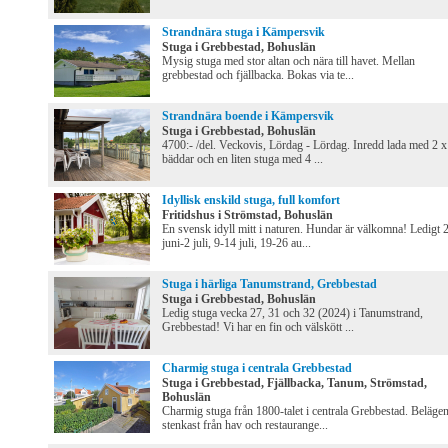
Strandnära stuga i Kämpersvik
Stuga i Grebbestad, Bohuslän
Mysig stuga med stor altan och nära till havet. Mellan
grebbestad och fjällbacka. Bokas via te...
Strandnära boende i Kämpersvik
Stuga i Grebbestad, Bohuslän
4700:- /del. Veckovis, Lördag - Lördag. Inredd lada med 2 x
bäddar och en liten stuga med 4 ...
Idyllisk enskild stuga, full komfort
Fritidshus i Strömstad, Bohuslän
En svensk idyll mitt i naturen. Hundar är välkomna! Ledigt 
juni-2 juli, 9-14 juli, 19-26 au...
Stuga i härliga Tanumstrand, Grebbestad
Stuga i Grebbestad, Bohuslän
Ledig stuga vecka 27, 31 och 32 (2024) i Tanumstrand,
Grebbestad! Vi har en fin och välskött ...
Charmig stuga i centrala Grebbestad
Stuga i Grebbestad, Fjällbacka, Tanum, Strömstad,
Bohuslän
Charmig stuga från 1800-talet i centrala Grebbestad. Belägen
stenkast från hav och restaurange...