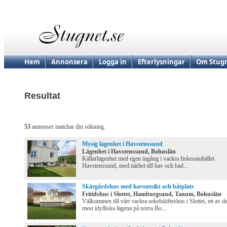
Hem
Annonsera
Logga in
Efterlysningar
Om Stugn
Resultat
53
annonser matchar din sökning.
Mysig lägenhet i Havstenssund
Lägenhet i Havstenssund, Bohuslän
Källarlägenhet med egen ingång i vackra fiskesamhället
Havstenssund, med närhet till hav och bad...
Skärgårdshus med havsutsikt och båtplats
Fritidshus i Slottet, Hamburgsund, Tanum, Bohuslän
Välkommen till vårt vackra sekelskifteshus i Slottet, ett av d
mest idylliska lägena på norra Bo...