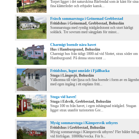
Torpet ligger i det natursköna Bärfendal som är känt för sina
fina klätterleder och erbjuder kansk...
Fräsch sommarstuga i Grönemad Grebbestad
Fritidshus i Grönemad, Grebbestad, Bohuslän
Sommarstuga med rymlig trädgårdstomt och stort härligt
soldäck. Tre sovrum med sängplats för minst...
Charmigt boende nära havet
Hus i Hamburgsund, Bohuslän
Charmigt hus från tidigt 1800-tal vid Slottet, strax söder om
Hamburgsund. På denna stora tomt ...
Fritidshus, lugnt område i Fjällbacka
Stuga i Långesjö, Bohuslän
Välkomna till vårt ljusa och fina boende i form av en lägenhe
med egen ingång i ett enplans friti...
Stuga vid havet!
Stuga i Edsvik, Grebbestad, Bohuslän
Stuga 100 m från havet, i egen inhängnad trädgård. Stugan
ligger strax utanför turistorten Gre...
Mysig sommarstuga i Kämpersvik uthyres
Fritidshus i Grebbestad, Bohuslän
Mysig sommarstuga i Kämpersvik uthyres! Fler bilder bifog
vid förfrågan. 10000kr/vecka. För b...