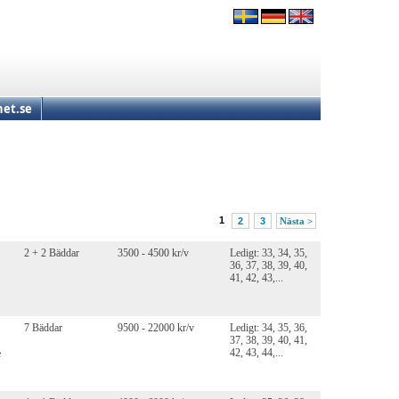
et.se
1
2
3
Nästa >
2 + 2 Bäddar
3500 - 4500 kr/v
Ledigt: 33, 34, 35,
36, 37, 38, 39, 40,
41, 42, 43,...
7 Bäddar
9500 - 22000 kr/v
Ledigt: 34, 35, 36,
37, 38, 39, 40, 41,
42, 43, 44,...
e