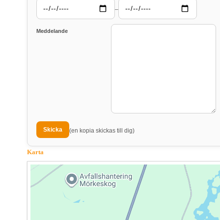
–
Meddelande
(en kopia skickas till dig)
Karta