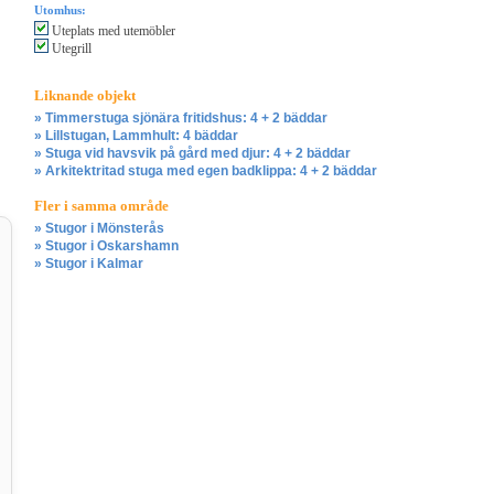
Utomhus:
Uteplats med utemöbler
Utegrill
Liknande objekt
» Timmerstuga sjönära fritidshus: 4 + 2 bäddar
» Lillstugan, Lammhult: 4 bäddar
» Stuga vid havsvik på gård med djur: 4 + 2 bäddar
» Arkitektritad stuga med egen badklippa: 4 + 2 bäddar
Fler i samma område
» Stugor i Mönsterås
» Stugor i Oskarshamn
» Stugor i Kalmar