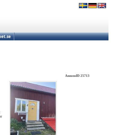
et.se
AnnonsID 25713
t
ar