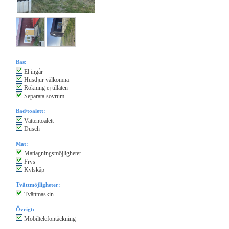
Bas:
El ingår
Husdjur välkomna
Rökning ej tillåten
Separata sovrum
Bad/toalett:
Vattentoalett
Dusch
Mat:
Matlagningsmöjligheter
Frys
Kylskåp
Tvättmöjligheter:
Tvättmaskin
Övrigt:
Mobiltelefontäckning