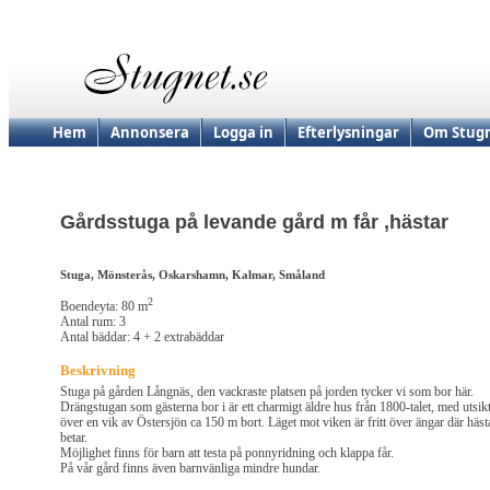
Hem
Annonsera
Logga in
Efterlysningar
Om Stugn
Gårdsstuga på levande gård m får ,hästar
Stuga, Mönsterås, Oskarshamn, Kalmar, Småland
2
Boendeyta: 80 m
Antal rum: 3
Antal bäddar: 4 + 2 extrabäddar
Beskrivning
Stuga på gården Långnäs, den vackraste platsen på jorden tycker vi som bor här.
Drängstugan som gästerna bor i är ett charmigt äldre hus från 1800-talet, med utsik
över en vik av Östersjön ca 150 m bort. Läget mot viken är fritt över ängar där häst
betar.
Möjlighet finns för barn att testa på ponnyridning och klappa får.
På vår gård finns även barnvänliga mindre hundar.