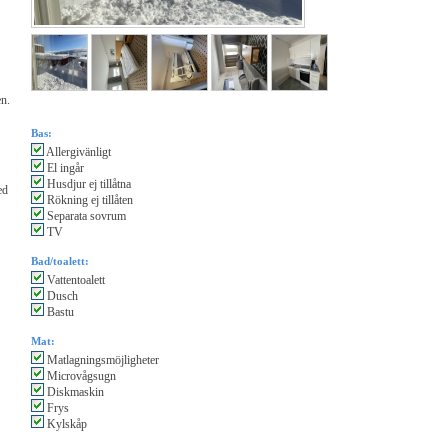
en.
Bas:
Allergivänligt
El ingår
Husdjur ej tillåtna
ed
Rökning ej tillåten
Separata sovrum
TV
Bad/toalett:
Vattentoalett
Dusch
Bastu
Mat:
Matlagningsmöjligheter
Microvågsugn
Diskmaskin
Frys
Kylskåp