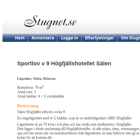
Hem
Annonsera
Logga in
Efterlysningar
Om Stugn
Sportlov v 9 Högfjällshotellet Sälen
Lägenhet, Sälen, Dalarna
2
Boendeyta: 70 m
Antal rum: 3
Antal bäddar: 4 + 2 extrabäddar
Beskrivning
Sälen Högfjället uthyres vecka 9
En etagelägenhet med 4+2 bäddar, som är en andelslägenhet i BRF Högfjället.
Lägenheten är på 70 kvm i två plan och har utsikt mot skidbacken i Högfjället.
Den ligger i direkt anslutning till Högfjällshotellet, så alla nöjen, dans, restauranger,
spa och bio inom nås via innerkorridorer från lägenheten så man behöver inte gå ut 
kylan för att komma dit.