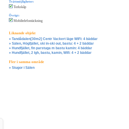
Tvättmöjligheter:
Torkskåp
Övrigt:
Mobiltelefontäckning
Liknande objekt
» Tandådalen[30m2] Centr Vackert läge WiFi: 4 bäddar
» Sälen, Högfjället, ski in-ski out, bastu: 4 + 2 bäddar
» Hundfjället, fin parstuga m bastu kamin: 4 bäddar
» Hundfjället, 2 lgh, bastu, kamin, Wifi: 4 + 2 bäddar
Fler i samma område
» Stugor i Sälen