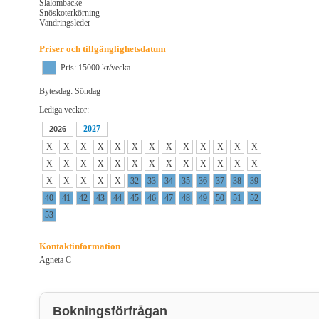
Slalombacke
Snöskoterkörning
Vandringsleder
Priser och tillgänglighetsdatum
Pris: 15000 kr/vecka
Bytesdag: Söndag
Lediga veckor:
2027
2026
X
X
X
X
X
X
X
X
X
X
X
X
X
X
X
X
X
X
X
X
X
X
X
X
X
X
X
X
X
X
X
32
33
34
35
36
37
38
39
40
41
42
43
44
45
46
47
48
49
50
51
52
53
Kontaktinformation
Agneta C
Bokningsförfrågan