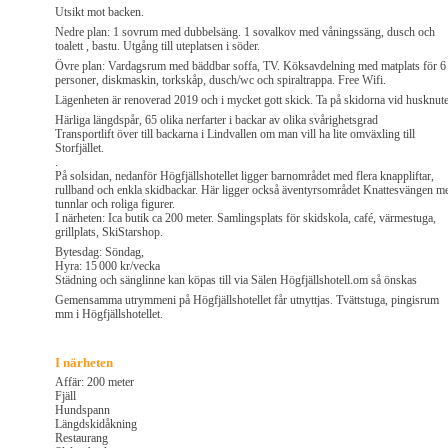
Utsikt mot backen.
Nedre plan: 1 sovrum med dubbelsäng. 1 sovalkov med våningssäng, dusch och
toalett , bastu. Utgång till uteplatsen i söder.
Övre plan: Vardagsrum med bäddbar soffa, TV. Köksavdelning med matplats för 6
personer, diskmaskin, torkskåp, dusch/wc och spiraltrappa. Free Wifi.
Lägenheten är renoverad 2019 och i mycket gott skick. Ta på skidorna vid husknut
Härliga längdspår, 65 olika nerfarter i backar av olika svårighetsgrad
Transportlift över till backarna i Lindvallen om man vill ha lite omväxling till
Storfjället.
.
På solsidan, nedanför Högfjällshotellet ligger barnområdet med flera knappliftar,
rullband och enkla skidbackar. Här ligger också äventyrsområdet Knattesvängen m
tunnlar och roliga figurer.
I närheten: Ica butik ca 200 meter. Samlingsplats för skidskola, café, värmestuga,
grillplats, SkiStarshop.
Bytesdag: Söndag,
Hyra: 15 000 kr/vecka
Städning och sänglinne kan köpas till via Sälen Högfjällshotell.om så önskas
Gemensamma utrymmeni på Högfjällshotellet får utnyttjas. Tvättstuga, pingisrum
mm i Högfjällshotellet.
I närheten
Affär: 200 meter
Fjäll
Hundspann
Längdskidåkning
Restaurang