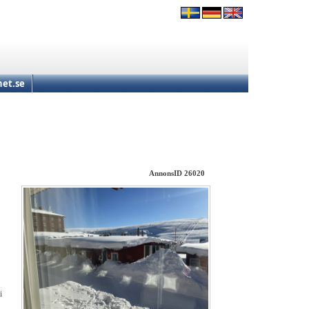
et.se
AnnonsID 26020
i