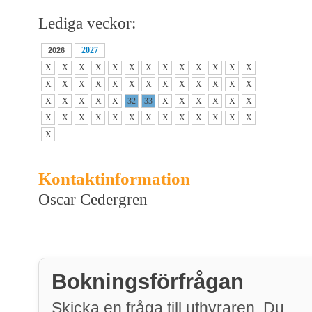
Lediga veckor:
2027
2026
X
X
X
X
X
X
X
X
X
X
X
X
X
X
X
X
X
X
X
X
X
X
X
X
X
X
X
X
X
X
X
32
33
X
X
X
X
X
X
X
X
X
X
X
X
X
X
X
X
X
X
X
X
Kontaktinformation
Oscar Cedergren
Bokningsförfrågan
Skicka en fråga till uthyraren. Du