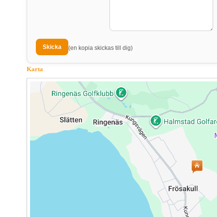
(en kopia skickas till dig)
Karta