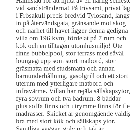
Halmstad för att njuta av en härlig semest
vid sandstränderna! På trivsamt, privat lä
i Frösakull precis bredvid Tylösand, längs
in på återvändsgata, gränsande mot skog
och närhet till havet ligger denna gedigna
villa om 196 kvm, fördelat på 7 rum och
kök och en tilltagen utomhusmiljö! Ute
finns bubbelpool, stor terrass med såväl
loungegrupp som stort matbord, stor
gräsmatta med studsmatta och annan
barnunderhållning, gasolgrill och ett stort
uterum med ytterligare matbord och
infravärme. Villan har rejäla sällskapsytor
fyra sovrum och två badrum. 8 bäddar
plus soffa finns och utrymme finns för fle
madrasser. Skicket är genomgående väldi
bra med stort kök och sällskaps ytor.
Samtliga väggar, golv och tak är