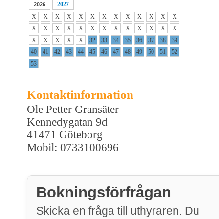
2027
2026
X
X
X
X
X
X
X
X
X
X
X
X
X
X
X
X
X
X
X
X
X
X
X
X
X
X
X
X
X
X
X
32
33
34
35
36
37
38
39
40
41
42
43
44
45
46
47
48
49
50
51
52
53
Kontaktinformation
Ole Petter Gransäter
Kennedygatan 9d
41471 Göteborg
Mobil: 0733100696
Bokningsförfrågan
Skicka en fråga till uthyraren. Du