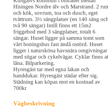
Kungälvs kommun i området mellan
Hisingen Nordre älv och Marstrand. 2 ru
och kök, sovrum, toa och dusch, eget
tvättrum. 3½ sängplatser (en 140 säng oc
två 90 sängar) Intill finns ett 15m2
friggebod med 3 sängplatser, totalt 6
sängar. Huset ligger på samma tomt som
vårt boningshus fast ändå ostörd. Huset
ligger i natursköna havsnära omgivningar
med stigar och cykelvägar. Cyklar finns at
låna. Bilparkering.
Hyresgäst tar med egna lakan och
handdukar. Hyresgäst städar efter sig.
Städning kan köpas mot en kostnad av
700kr
Vägbeskrivning