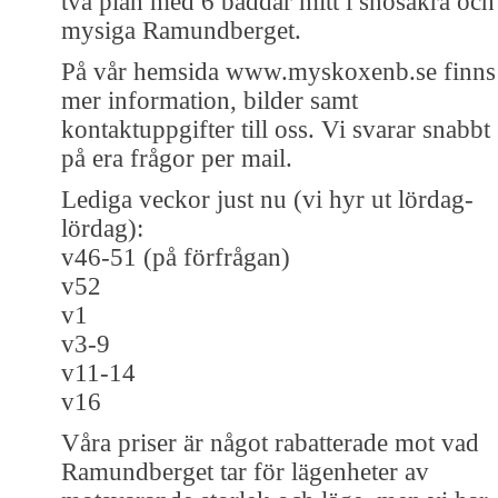
två plan med 6 bäddar mitt i snösäkra och
mysiga Ramundberget.
På vår hemsida www.myskoxenb.se finns
mer information, bilder samt
kontaktuppgifter till oss. Vi svarar snabbt
på era frågor per mail.
Lediga veckor just nu (vi hyr ut lördag-
lördag):
v46-51 (på förfrågan)
v52
v1
v3-9
v11-14
v16
Våra priser är något rabatterade mot vad
Ramundberget tar för lägenheter av