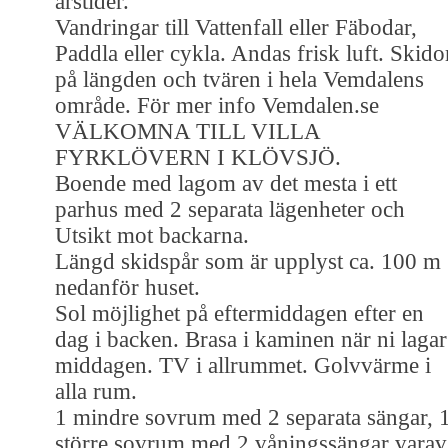
årstider.
Vandringar till Vattenfall eller Fäbodar,
Paddla eller cykla. Andas frisk luft. Skido
på längden och tvären i hela Vemdalens
område. För mer info Vemdalen.se
VÄLKOMNA TILL VILLA
FYRKLÖVERN I KLÖVSJÖ.
Boende med lagom av det mesta i ett
parhus med 2 separata lägenheter och
Utsikt mot backarna.
Längd skidspår som är upplyst ca. 100 m
nedanför huset.
Sol möjlighet på eftermiddagen efter en
dag i backen. Brasa i kaminen när ni lagar
middagen. TV i allrummet. Golvvärme i
alla rum.
1 mindre sovrum med 2 separata sängar, 
större sovrum med 2 våningssängar varav