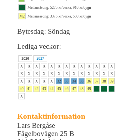
M1
Mellansäsong: 5275 kr/vecka, 910 kr/dygn
M2
Mellansäsong: 3375 kr/vecka, 530 kr/dygn
Bytesdag: Söndag
Lediga veckor:
2027
2026
X
X
X
X
X
X
X
X
X
X
X
X
X
X
X
X
X
X
X
X
X
X
X
X
X
X
X
X
X
X
X
32
33
34
35
36
37
38
39
40
41
42
43
44
45
46
47
48
49
50
51
52
X
Kontaktinformation
Lars Bergåse
Fågelbovägen 25 B