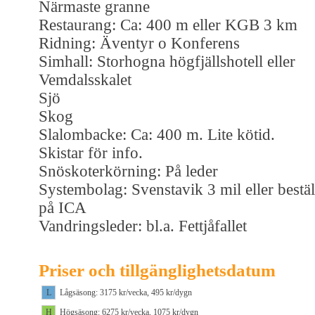
Närmaste granne
Restaurang: Ca: 400 m eller KGB 3 km
Ridning: Äventyr o Konferens
Simhall: Storhogna högfjällshotell eller
Vemdalsskalet
Sjö
Skog
Slalombacke: Ca: 400 m. Lite kötid.
Skistar för info.
Snöskoterkörning: På leder
Systembolag: Svenstavik 3 mil eller bestäl
på ICA
Vandringsleder: bl.a. Fettjåfallet
Priser och tillgänglighetsdatum
L
Lågsäsong: 3175 kr/vecka, 495 kr/dygn
H
Högsäsong: 6275 kr/vecka, 1075 kr/dygn