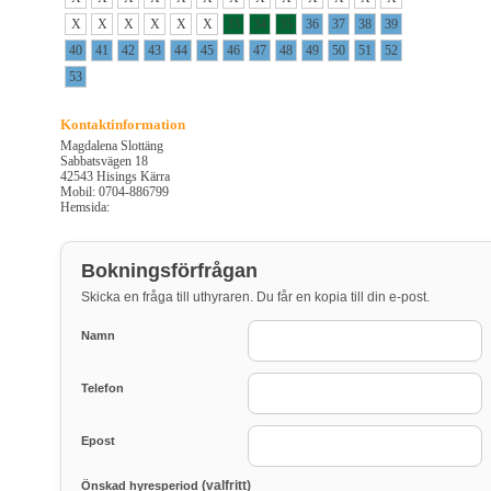
X
X
X
X
X
X
33
34
35
36
37
38
39
40
41
42
43
44
45
46
47
48
49
50
51
52
53
Kontaktinformation
Magdalena Slottäng
Sabbatsvägen 18
42543 Hisings Kärra
Mobil: 0704-886799
Hemsida:
Bokningsförfrågan
Skicka en fråga till uthyraren. Du får en kopia till din e-post.
Namn
Telefon
Epost
(valfritt)
Önskad hyresperiod