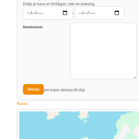
Detta är bara en förfrågan, inte en bokning.
–
Meddelande
(en kopia skickas till dig)
Karta