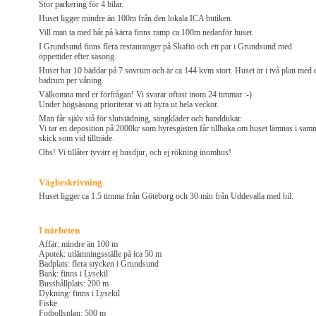
Stor parkering för 4 bilar.
Huset ligger mindre än 100m från den lokala ICA butiken.
Vill man ta med båt på kärra finns ramp ca 100m nedanför huset.
I Grundsund finns flera restauranger på Skaftö och ett par i Grundsund med
öppettider efter säsong.
Huset har 10 bäddar på 7 sovrum och är ca 144 kvm stort. Huset är i två plan med e
badrum per våning.
Välkomna med er förfrågan! Vi svarar oftast inom 24 timmar :-)
Under högsäsong prioriterar vi att hyra ut hela veckor.
Man får själv stå för slutstädning, sängkläder och handdukar.
Vi tar en deposition på 2000kr som hyresgästen får tillbaka om huset lämnas i sam
skick som vid tillträde.
Obs! Vi tillåter tyvärr ej husdjur, och ej rökning inomhus!
Vägbeskrivning
Huset ligger ca 1.5 timma från Göteborg och 30 min från Uddevalla med bil.
I närheten
Affär: mindre än 100 m
Apotek: utlämningsställe på ica 50 m
Badplats: flera stycken i Grundsund
Bank: finns i Lysekil
Busshållplats: 200 m
Dykning: finns i Lysekil
Fiske
Fotbollsplan: 500 m