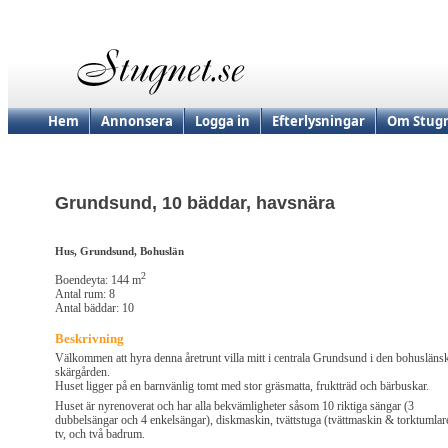
Hem
Annonsera
Logga in
Efterlysningar
Om Stugn
Grundsund, 10 bäddar, havsnära
Hus, Grundsund, Bohuslän
2
Boendeyta: 144 m
Antal rum: 8
Antal bäddar: 10
Beskrivning
Välkommen att hyra denna åretrunt villa mitt i centrala Grundsund i den bohusläns
skärgården.
Huset ligger på en barnvänlig tomt med stor gräsmatta, fruktträd och bärbuskar.
Huset är nyrenoverat och har alla bekvämligheter såsom 10 riktiga sängar (3
dubbelsängar och 4 enkelsängar), diskmaskin, tvättstuga (tvättmaskin & torktumlar
tv, och två badrum.