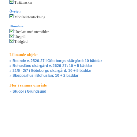
Tvättmaskin
Övrigt:
Mobiltelefontäckning
Utomhus:
Uteplats med utemöbler
Utegrill
Trädgård
Liknande objekt
» Boende v. 2526-27 i Göteborgs skärgård: 10 bäddar
» Bohusläns skärgård v. 2626-27: 10 + 5 bäddar
» 21/6 - 2/7 i Göteborgs skärgård: 10 + 5 bäddar
» Skepparhus i Bohuslän: 10 + 2 bäddar
Fler i samma område
» Stugor i Grundsund