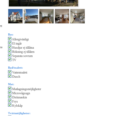
tt
Bas:
Allergivänligt
El ingår
ma
Husdjur ej tillåtna
Rökning ej tillåten
Separata sovrum
TV
Bad/toalett:
Vattentoalett
Dusch
Mat:
Matlagningsmöjligheter
Microvågsugn
Diskmaskin
Frys
Kylskåp
Tvättmöjligheter: