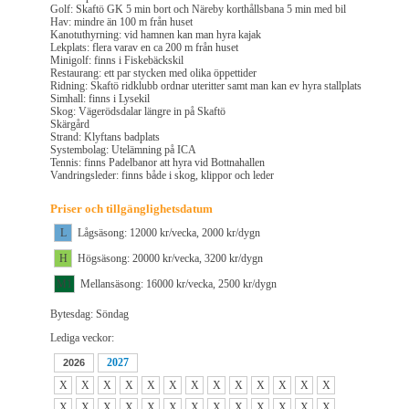
Golf: Skaftö GK 5 min bort och Näreby korthållsbana 5 min med bil
Hav: mindre än 100 m från huset
Kanotuthyrning: vid hamnen kan man hyra kajak
Lekplats: flera varav en ca 200 m från huset
Minigolf: finns i Fiskebäckskil
Restaurang: ett par stycken med olika öppettider
Ridning: Skaftö ridklubb ordnar uteritter samt man kan ev hyra stallplats
Simhall: finns i Lysekil
Skog: Vägerödsdalar längre in på Skaftö
Skärgård
Strand: Klyftans badplats
Systembolag: Utelämning på ICA
Tennis: finns Padelbanor att hyra vid Bottnahallen
Vandringsleder: finns både i skog, klippor och leder
Priser och tillgänglighetsdatum
L
Lågsäsong: 12000 kr/vecka, 2000 kr/dygn
H
Högsäsong: 20000 kr/vecka, 3200 kr/dygn
M1
Mellansäsong: 16000 kr/vecka, 2500 kr/dygn
Bytesdag: Söndag
Lediga veckor:
2027
2026
X
X
X
X
X
X
X
X
X
X
X
X
X
X
X
X
X
X
X
X
X
X
X
X
X
X