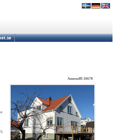
et.se
AnnonsID 26678
ka
e),