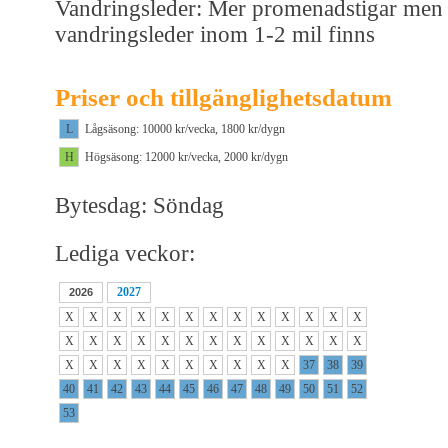
Vandringsleder: Mer promenadstigar men
vandringsleder inom 1-2 mil finns
Priser och tillgänglighetsdatum
L
Lågsäsong: 10000 kr/vecka, 1800 kr/dygn
H
Högsäsong: 12000 kr/vecka, 2000 kr/dygn
Bytesdag: Söndag
Lediga veckor:
2027
2026
X
X
X
X
X
X
X
X
X
X
X
X
X
X
X
X
X
X
X
X
X
X
X
X
X
X
X
X
X
X
X
X
X
X
X
X
37
38
39
40
41
42
43
44
45
46
47
48
49
50
51
52
53