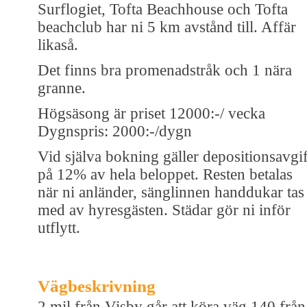
Surflogiet, Tofta Beachhouse och Tofta
beachclub har ni 5 km avstånd till. Affär
likaså.
Det finns bra promenadstråk och 1 nära
granne.
Högsäsong är priset 12000:-/ vecka
Dygnspris: 2000:-/dygn
Vid själva bokning gäller depositionsavgif
på 12% av hela beloppet. Resten betalas
när ni anländer, sänglinnen handdukar tas
med av hyresgästen. Städar gör ni inför
utflytt.
Vägbeskrivning
2 mil från Visby går att köra väg 140 från