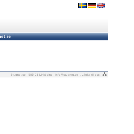
et.se
Stugnet.se . 585 93 Linköping .
info@stugnet.se
.
Länka till oss
.