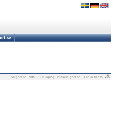
et.se
Stugnet.se . 585 93 Linköping .
info@stugnet.se
.
Länka till oss
.