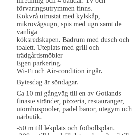
inredning och 4 bäddar. Tv och
förvaringsutrymmen finns.
Kokvrå utrustat med kylskåp,
mikrovågsugn, spis med ugn samt de
vanliga
köksredskapen. Badrum med dusch och
toalett. Uteplats med grill och
trädgårdsmöbler
Egen parkering.
Wi-Fi och Air-condition ingår.
Bytesdag är söndagar.
Ca 10 mi gångväg till en av Gotlands
finaste stränder, pizzeria, restauranger,
utomhuspooler, padel banor, utegym och
närbutik.
-50 m till lekplats och fotbollsplan.