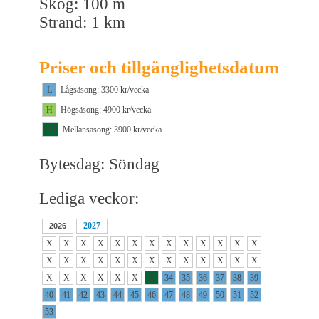
Skog: 100 m
Strand: 1 km
Priser och tillgänglighetsdatum
L
Lågsäsong: 3300 kr/vecka
H
Högsäsong: 4900 kr/vecka
M1
Mellansäsong: 3900 kr/vecka
Bytesdag: Söndag
Lediga veckor:
2027
2026
X
X
X
X
X
X
X
X
X
X
X
X
X
X
X
X
X
X
X
X
X
X
X
X
X
X
X
X
X
X
X
X
33
34
35
36
37
38
39
40
41
42
43
44
45
46
47
48
49
50
51
52
53