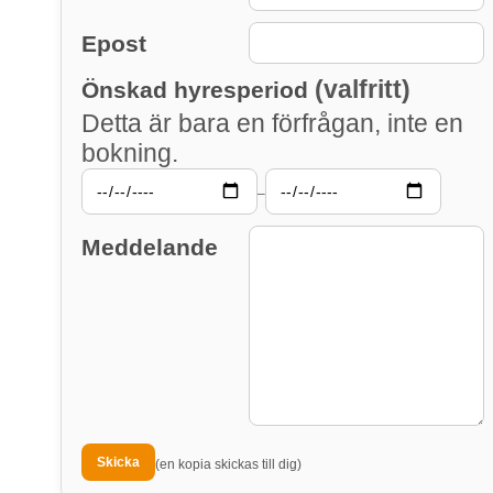
Epost
(valfritt)
Önskad hyresperiod
Detta är bara en förfrågan, inte en
bokning.
–
Meddelande
(en kopia skickas till dig)