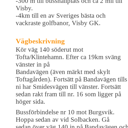
-300 m till busshållplats och ca 2 mil till
Visby.
-4km till en av Sveriges bästa och
vackraste golfbanor, Visby GK.
Vägbeskrivning
Kör väg 140 söderut mot
Tofta/Klintehamn. Efter ca 19km sväng
vänster in på
Bandavägen (även märkt med skylt
Toftagården). Fortsätt på Bandavägen tills
ni har Smidesvägen till vänster. Fortsätt
sedan rakt fram till nr. 16 som ligger på
höger sida.
Bussförbindelse nr 10 mot Burgsvik.
Hoppa sedan av vid Solbacken. Gå
sedan över väg 140 in på Bandavägen oc