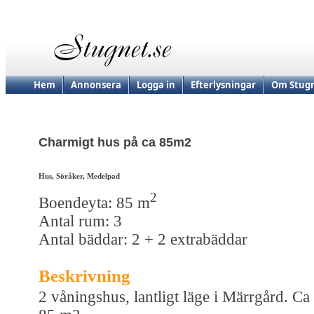
Hem
Annonsera
Logga in
Efterlysningar
Om Stugn
Charmigt hus på ca 85m2
Hus, Söråker, Medelpad
2
Boendeyta: 85 m
Antal rum: 3
Antal bäddar: 2 + 2 extrabäddar
Beskrivning
2 våningshus, lantligt läge i Märrgård. Ca