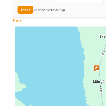
(en kopia skickas till dig)
Karta