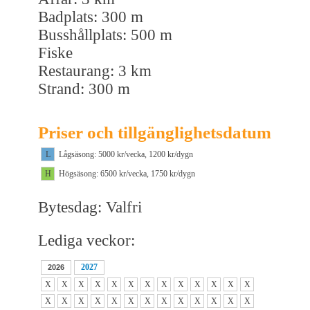
Badplats: 300 m
Busshållplats: 500 m
Fiske
Restaurang: 3 km
Strand: 300 m
Priser och tillgänglighetsdatum
L
Lågsäsong: 5000 kr/vecka, 1200 kr/dygn
H
Högsäsong: 6500 kr/vecka, 1750 kr/dygn
Bytesdag: Valfri
Lediga veckor:
2027
2026
X
X
X
X
X
X
X
X
X
X
X
X
X
X
X
X
X
X
X
X
X
X
X
X
X
X