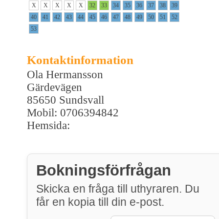
X
X
X
X
X
32
33
34
35
36
37
38
39
40
41
42
43
44
45
46
47
48
49
50
51
52
53
Kontaktinformation
Ola Hermansson
Gärdevägen
85650 Sundsvall
Mobil: 0706394842
Hemsida:
Bokningsförfrågan
Skicka en fråga till uthyraren. Du
får en kopia till din e-post.