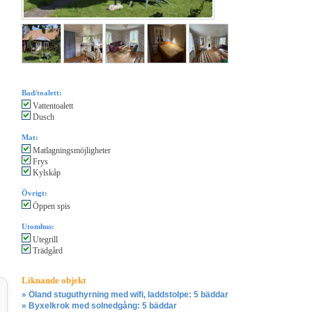
Bad/toalett:
Vattentoalett
Dusch
Mat:
Matlagningsmöjligheter
Frys
Kylskåp
Övrigt:
Öppen spis
Utomhus:
Utegrill
Trädgård
Liknande objekt
» Öland stuguthyrning med wifi, laddstolpe: 5 bäddar
» Byxelkrok med solnedgång: 5 bäddar