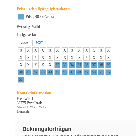
Priser och tillgänglighetsdatum
Pris: 5000 kr/vecka
Bytesdag: Valfri
Lediga veckor:
2027
2026
X
X
X
X
X
X
X
X
X
X
X
X
X
X
X
X
X
X
X
X
X
X
X
X
X
X
X
X
X
X
X
32
33
34
35
36
37
38
39
40
41
42
43
44
45
46
47
48
49
50
51
52
53
Kontaktinformation
Fred Wirell
38775 Byxelkrok
Mobil: 0793337595
Hemsida:
Bokningsförfrågan