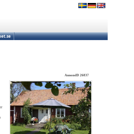
et.se
AnnonsID 26837
er
h