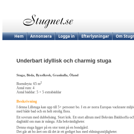
Hem
Annonsera
Logga in
Efterlysningar
Om Stugn
Underbart idyllisk och charmig stuga
Stuga, Böda, Byxelkrok, Grankulla, Öland
2
Boendeyta: 65 m
Antal rum: 4
Antal bäddar: 5 + 5 extrabäddar
Beskrivning
I denna Lillstuga kan upp till 5+ personer bo. I en av norra Europas vackraste miljö
med både bad och en helt otrolig flora.
Ett sovrum med dubbelsäng. Stort kök. Ett stort allrum med Bekväm Bäddsoffa oc
dagbädd om man är många. Alla bekvämligheter.
Denna stuga ligger på en stor tomt på en bondgård.
Det går att bo året om då det är ett gediget hus med eldningsmöjligheter.