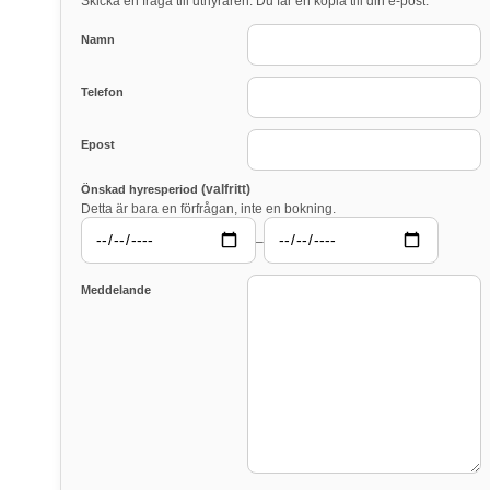
Skicka en fråga till uthyraren. Du får en kopia till din e-post.
Namn
Telefon
Epost
(valfritt)
Önskad hyresperiod
Detta är bara en förfrågan, inte en bokning.
–
Meddelande