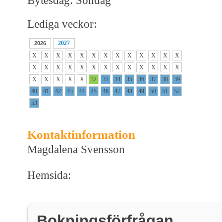
Bytesdag: Söndag
Lediga veckor:
2027
2026
X
X
X
X
X
X
X
X
X
X
X
X
X
X
X
X
X
X
X
X
X
X
X
X
X
X
X
X
X
X
X
32
33
34
35
36
37
38
39
40
41
42
43
44
45
46
47
48
49
50
51
52
53
Kontaktinformation
Magdalena Svensson
Hemsida:
Bokningsförfrågan