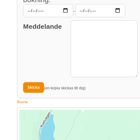
–
Meddelande
(en kopia skickas till dig)
Karta