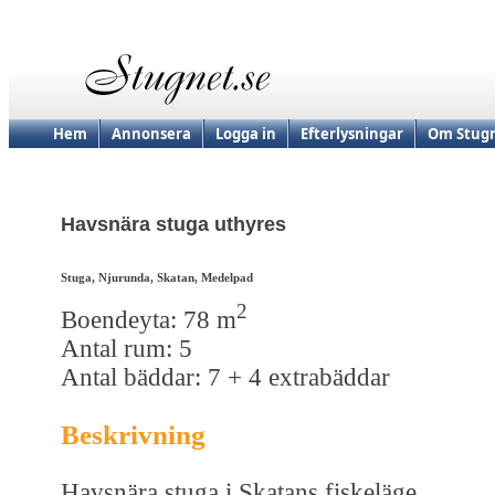
Hem
Annonsera
Logga in
Efterlysningar
Om Stugn
Havsnära stuga uthyres
Stuga, Njurunda, Skatan, Medelpad
2
Boendeyta: 78 m
Antal rum: 5
Antal bäddar: 7 + 4 extrabäddar
Beskrivning
Havsnära stuga i Skatans fiskeläge