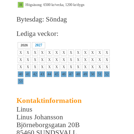
H
Högsäsong: 6500 kr/vecka, 1200 kr/dygn
Bytesdag: Söndag
Lediga veckor:
2027
2026
X
X
X
X
X
X
X
X
X
X
X
X
X
X
X
X
X
X
X
X
X
X
X
X
X
X
X
X
X
X
X
X
X
X
X
X
X
X
X
40
41
42
43
44
45
46
47
48
49
50
51
52
53
Kontaktinformation
Linus
Linus Johansson
Björneborgsgatan 20B
85460 SUNDSVALL