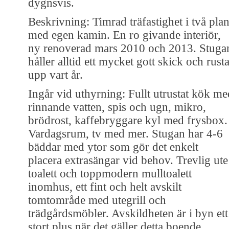
dygnsvis.
Beskrivning: Timrad träfastighet i två pla
med egen kamin. En ro givande interiör,
ny renoverad mars 2010 och 2013. Stuga
håller alltid ett mycket gott skick och rust
upp vart år.
Ingår vid uthyrning: Fullt utrustat kök me
rinnande vatten, spis och ugn, mikro,
brödrost, kaffebryggare kyl med frysbox.
Vardagsrum, tv med mer. Stugan har 4-6
bäddar med ytor som gör det enkelt
placera extrasängar vid behov. Trevlig ute
toalett och toppmodern mulltoalett
inomhus, ett fint och helt avskilt
tomtområde med utegrill och
trädgårdsmöbler. Avskildheten är i byn ett
stort plus när det gäller detta boende.