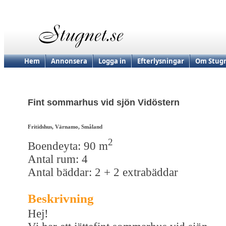
Hem
Annonsera
Logga in
Efterlysningar
Om Stugn
Fint sommarhus vid sjön Vidöstern
Fritidshus, Värnamo, Småland
2
Boendeyta: 90 m
Antal rum: 4
Antal bäddar: 2 + 2 extrabäddar
Beskrivning
Hej!