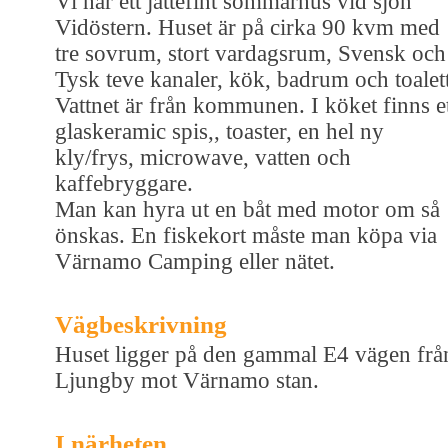
Vi har ett jättefint sommarhus vid sjön
Vidöstern. Huset är på cirka 90 kvm med
tre sovrum, stort vardagsrum, Svensk och
Tysk teve kanaler, kök, badrum och toalett
Vattnet är från kommunen. I köket finns e
glaskeramic spis,, toaster, en hel ny
kly/frys, microwave, vatten och
kaffebryggare.
Man kan hyra ut en båt med motor om så
önskas. En fiskekort måste man köpa via
Värnamo Camping eller nätet.
Vägbeskrivning
Huset ligger på den gammal E4 vägen frå
Ljungby mot Värnamo stan.
I närheten