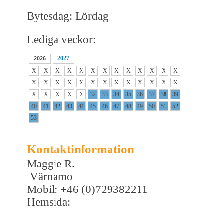
Bytesdag: Lördag
Lediga veckor:
2027
2026
X
X
X
X
X
X
X
X
X
X
X
X
X
X
X
X
X
X
X
X
X
X
X
X
X
X
X
X
X
X
X
32
33
34
35
36
37
38
39
40
41
42
43
44
45
46
47
48
49
50
51
52
53
Kontaktinformation
Maggie R.
Värnamo
Mobil: +46 (0)729382211
Hemsida: