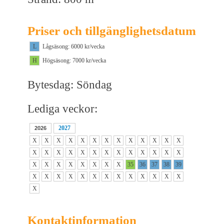
Priser och tillgänglighetsdatum
L
Lågsäsong: 6000 kr/vecka
H
Högsäsong: 7000 kr/vecka
Bytesdag: Söndag
Lediga veckor:
2027
2026
X
X
X
X
X
X
X
X
X
X
X
X
X
X
X
X
X
X
X
X
X
X
X
X
X
X
X
X
X
X
X
X
X
X
35
36
37
38
39
X
X
X
X
X
X
X
X
X
X
X
X
X
X
Kontaktinformation