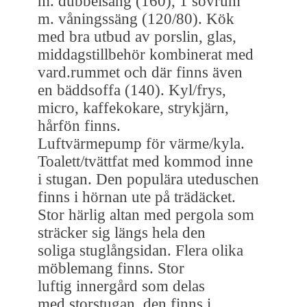
m. dubbelsäng (160), 1 sovrum
m. våningssäng (120/80). Kök
med bra utbud av porslin, glas,
middagstillbehör kombinerat med
vard.rummet och där finns även
en bäddsoffa (140). Kyl/frys,
micro, kaffekokare, strykjärn,
hårfön finns.
Luftvärmepump för värme/kyla.
Toalett/tvättfat med kommod inne
i stugan. Den populära uteduschen
finns i hörnan ute på trädäcket.
Stor härlig altan med pergola som
sträcker sig längs hela den
soliga stuglångsidan. Flera olika
möblemang finns. Stor
luftig innergård som delas
med storstugan, den finns i