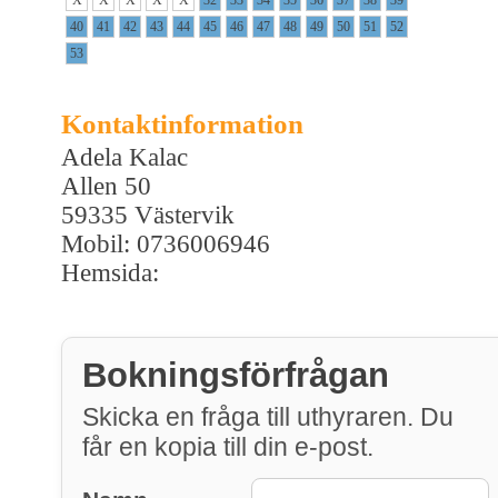
40
41
42
43
44
45
46
47
48
49
50
51
52
53
Kontaktinformation
Adela Kalac
Allen 50
59335 Västervik
Mobil: 0736006946
Hemsida:
Bokningsförfrågan
Skicka en fråga till uthyraren. Du
får en kopia till din e-post.