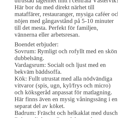
utrustad lägenhet mitt i centrala Västervik
Här bor du med direkt närhet till
mataffärer, restauranger, mysiga caféer oc
nöjen med gångavstånd på 5-10 minuter
till det mesta. Perfekt för familjen,
vännerna eller arbetsresan.
Boendet erbjuder:
Sovrum: Rymligt och rofyllt med en skön
dubbelsäng.
Vardagsrum: Socialt och ljust med en
bekväm bäddsoffa.
Kök: Fullt utrustat med alla nödvändiga
vitvaror (spis, ugn, kyl/frys och micro)
och köksgeråd anpassat för matlagning.
Här finns även en mysig våningssäng i en
separat del av köket.
Badrum: Fräscht och helkaklat med dusch