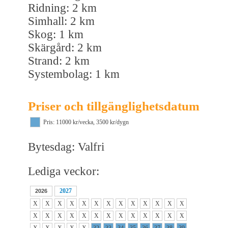
Ridning: 2 km
Simhall: 2 km
Skog: 1 km
Skärgård: 2 km
Strand: 2 km
Systembolag: 1 km
Priser och tillgänglighetsdatum
Pris: 11000 kr/vecka, 3500 kr/dygn
Bytesdag: Valfri
Lediga veckor:
2027
2026
X
X
X
X
X
X
X
X
X
X
X
X
X
X
X
X
X
X
X
X
X
X
X
X
X
X
X
X
X
X
X
32
33
34
35
36
37
38
39