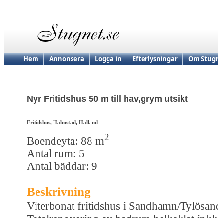
Hem
Annonsera
Logga in
Efterlysningar
Om Stugn
Nyr Fritidshus 50 m till hav,grym utsikt
Fritidshus, Halmstad, Halland
2
Boendeyta: 88 m
Antal rum: 5
Antal bäddar: 9
Beskrivning
Viterbonat fritidshus i Sandhamn/Tylösan