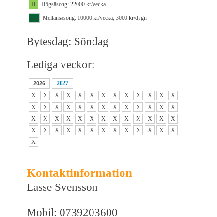
H
Högsäsong: 22000 kr/vecka
M1
Mellansäsong: 10000 kr/vecka, 3000 kr/dygn
Bytesdag: Söndag
Lediga veckor:
2027
2026
X
X
X
X
X
X
X
X
X
X
X
X
X
X
X
X
X
X
X
X
X
X
X
X
X
X
X
X
X
X
X
X
X
X
X
X
X
X
X
X
X
X
X
X
X
X
X
X
X
X
X
X
X
Kontaktinformation
Lasse Svensson
Mobil: 0739203600