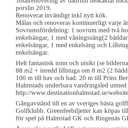
Totalrenovering av badrum helkaklat inklu
porslin 2019.
Renoverat invändigt inkl nytt kök.
Målas och renoveras kontinuerligt varje år
Sovrumsfördelning: 1 sovrum med två ho
enkelsängar, 1 med våningssäng(2 bäddar
enkelsängar, 1 med enkelsäng och Lillstu
enkelsängar.
Helt fantastisk tomt och utsikt (se bilderna
88 m2 + inredd lillstuga om 8 m2 (2 bädd
100 m till hav och bad. 20 m till Prins Bert
Halmstads underbara vandringsled utmed 
http://www.destinationhalmstad.se/website
Gångavstånd till en av sveriges bästa gol
Golfklubb. Greenfeebiljetter kan köpas till
för spel på Halmstad GK och Ringenäs G