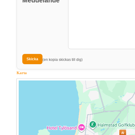
Meddelande
(en kopia skickas till dig)
Karta