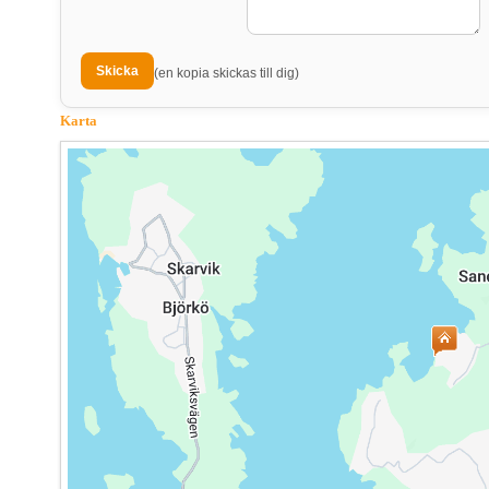
(en kopia skickas till dig)
Karta