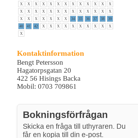
X
X
X
X
X
X
X
X
X
X
X
X
X
X
X
X
X
X
X
X
X
X
X
X
X
X
X
X
X
X
X
X
X
34
35
36
37
38
39
40
41
42
X
X
X
X
X
X
X
X
X
X
X
Kontaktinformation
Bengt Petersson
Hagatorpsgatan 20
422 56 Hisings Backa
Mobil: 0703 709861
Bokningsförfrågan
Skicka en fråga till uthyraren. Du
får en kopia till din e-post.