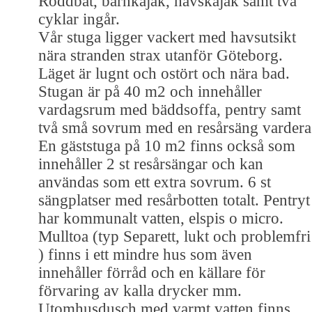
Roddbåt, barnkajak, havskajak samt två
cyklar ingår.
Vår stuga ligger vackert med havsutsikt
nära stranden strax utanför Göteborg.
Läget är lugnt och ostört och nära bad.
Stugan är på 40 m2 och innehåller
vardagsrum med bäddsoffa, pentry samt
två små sovrum med en resårsäng vardera
En gäststuga på 10 m2 finns också som
innehåller 2 st resårsängar och kan
användas som ett extra sovrum. 6 st
sängplatser med resårbotten totalt. Pentryt
har kommunalt vatten, elspis o micro.
Mulltoa (typ Separett, lukt och problemfri
) finns i ett mindre hus som även
innehåller förråd och en källare för
förvaring av kalla drycker mm.
Utomhusdusch med varmt vatten finns.