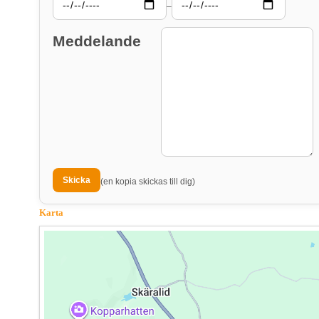
–
Meddelande
(en kopia skickas till dig)
Karta