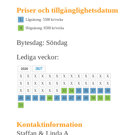
Priser och tillgänglighetsdatum
L
Lågsäsong: 5500 kr/vecka
H
Högsäsong: 8500 kr/vecka
Bytesdag: Söndag
Lediga veckor:
2027
2026
X
X
X
X
X
X
X
X
X
X
X
X
X
X
X
X
X
X
X
X
X
X
X
X
X
X
X
X
X
X
X
X
33
34
35
36
37
38
39
40
41
42
43
44
45
46
47
48
49
50
51
52
53
Kontaktinformation
Staffan & Linda A