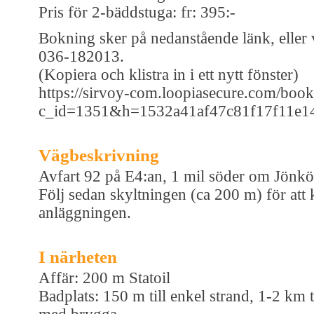
Pris för 2-bäddstuga: fr: 395:-
Bokning sker på nedanstående länk, eller v
036-182013.
(Kopiera och klistra in i ett nytt fönster)
https://sirvoy-com.loopiasecure.com/boo
c_id=1351&h=1532a41af47c81f17f11e1
Vägbeskrivning
Avfart 92 på E4:an, 1 mil söder om Jönkö
Följ sedan skyltningen (ca 200 m) för att
anläggningen.
I närheten
Affär: 200 m Statoil
Badplats: 150 m till enkel strand, 1-2 km t