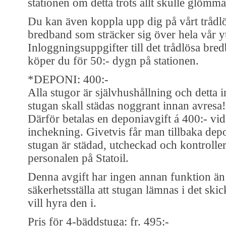
stationen om detta trots allt skulle glömma
Du kan även koppla upp dig på vårt trådl
bredband som sträcker sig över hela vår y
Inloggningsuppgifter till det trådlösa bre
köper du för 50:- dygn på stationen.
*DEPONI: 400:-
Alla stugor är självhushållning och detta i
stugan skall städas noggrant innan avresa!
Därför betalas en deponiavgift á 400:- vid
inchekning. Givetvis får man tillbaka dep
stugan är städad, utcheckad och kontrolle
personalen på Statoil.
Denna avgift har ingen annan funktion än 
säkerhetsställa att stugan lämnas i det ski
vill hyra den i.
Pris för 4-bäddstuga: fr. 495:-