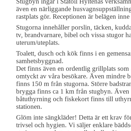
Stugbyn ingår i Statoil Hyltenas verksamhe
även en närliggande husvagnsuppställnin
rastplats gör. Receptionen är belägen inne 
Stugorna innehåller porslin, täcken, kudda
tv, brandvarnare, bibel och vissa stugor h
uterum/uteplats.
Toalett, dusch och kök finns i en gemens
samhetsbyggnad.
Det finns även en ordentlig grillplats som
omtyckt av våra besökare. Även mindre b
finns 150 m från stugorna. Större badstr
brygga finns ca 1 km från stugbyn. Även
båtuthyrning och fiskekort finns till uthy
stationen.
Glöm inte sängkläder! Detta är ett krav för
trivsel och hygien. Vi säljer enklare bädds